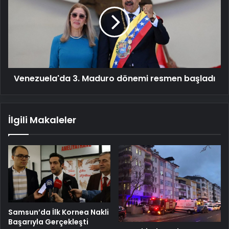
Maduro
dönemi
resmen
başladı
Venezuela'da 3. Maduro dönemi resmen başladı
İlgili Makaleler
Samsun’da İlk Kornea Nakli
Başarıyla Gerçekleşti