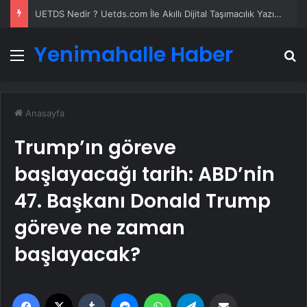
Yeni Dünya Düzensizliği Çağında Türk Dış Politikası ve Hakan Fidan Faktörü
Yenimahalle Haber
Menü
A
Anasayfa
Trump’ın göreve
başlayacağı tarih: ABD’nin
47. Başkanı Donald Trump
göreve ne zaman
başlayacak?
Facebook
X
Tumblr
Messenger
WhatsApp
Telegram
Email'den paylaş