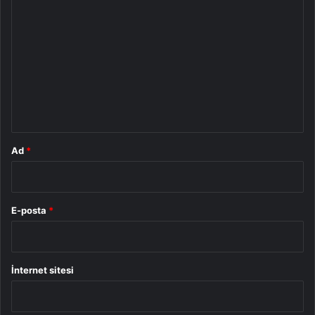
o
r
u
m
*
Ad
*
E-posta
*
İnternet sitesi