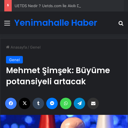
UETDS Nedir ? Uetds.com İle Akıllı Dijital Taşımacılık Yazılımı
Yenimahalle Haber
Menü
A
Anasayfa
/
Genel
Genel
Mehmet Şimşek: Büyüme
potansiyeli artacak
Facebook
X
Tumblr
Messenger
WhatsApp
Telegram
Email'den paylaş