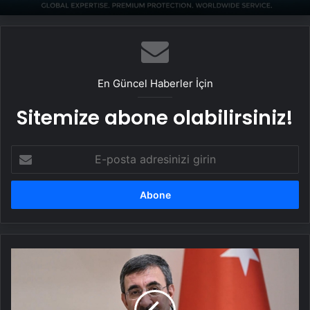
En Güncel Haberler İçin
Sitemize abone olabilirsiniz!
E-
posta
adresinizi
girin
Cevdet
Yılmaz:
Terörsüz
Türkiye,