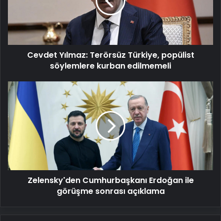
popülist
söylemlere
kurban
edilmemeli
Cevdet Yılmaz: Terörsüz Türkiye, popülist
söylemlere kurban edilmemeli
Zelensky'den
Cumhurbaşkanı
Erdoğan
ile
görüşme
sonrası
açıklama
Zelensky'den Cumhurbaşkanı Erdoğan ile
görüşme sonrası açıklama