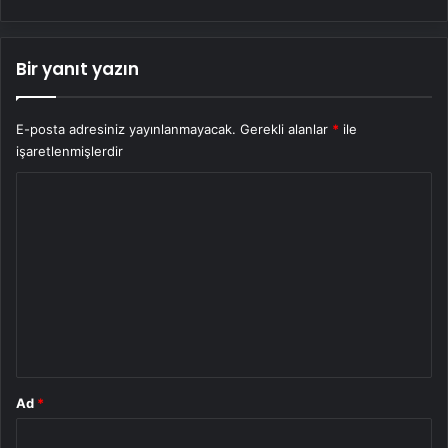
Bir yanıt yazın
E-posta adresiniz yayınlanmayacak.
Gerekli alanlar
*
ile
işaretlenmişlerdir
Y
o
r
u
m
*
Ad
*