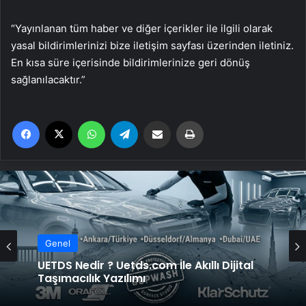
“Yayınlanan tüm haber ve diğer içerikler ile ilgili olarak
yasal bildirimlerinizi bize iletişim sayfası üzerinden iletiniz.
En kısa süre içerisinde bildirimlerinize geri dönüş
sağlanılacaktır.”
Facebook
X
WhatsApp
Telegram
Email'den paylaş
Yaz
Genel
UETDS Nedir ? Uetds.com İle Akıllı Dijital
Taşımacılık Yazılımı