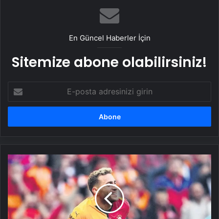
Taşımacılık Yazılımı
En Güncel Haberler İçin
Sitemize abone olabilirsiniz!
E-
posta
adresinizi
girin
Barış’ın
sınırı
1.3
milyar
TL