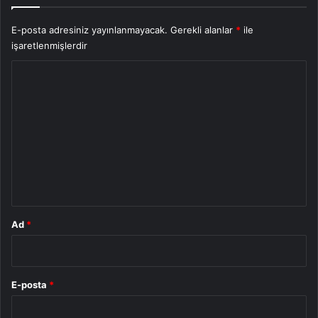
E-posta adresiniz yayınlanmayacak.
Gerekli alanlar
*
ile
işaretlenmişlerdir
Y
o
r
u
m
*
Ad
*
E-posta
*