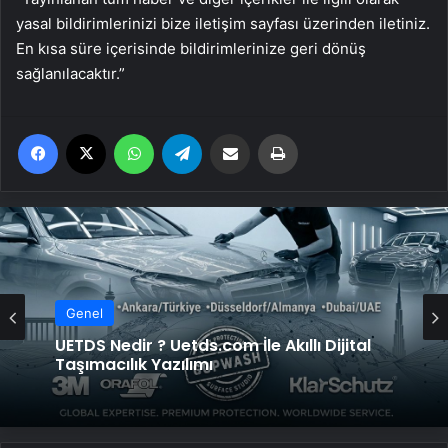
yasal bildirimlerinizi bize iletişim sayfası üzerinden iletiniz.
En kısa süre içerisinde bildirimlerinize geri dönüş
sağlanılacaktır.”
Facebook
X
WhatsApp
Telegram
Email'den paylaş
Yaz
Genel
Genel
Yeni Dünya Düzensizliği Çağında Türk Dış
Politikası ve Hakan Fidan Faktörü
UETDS Nedir ? Uetds.com İle Akıllı Dijital