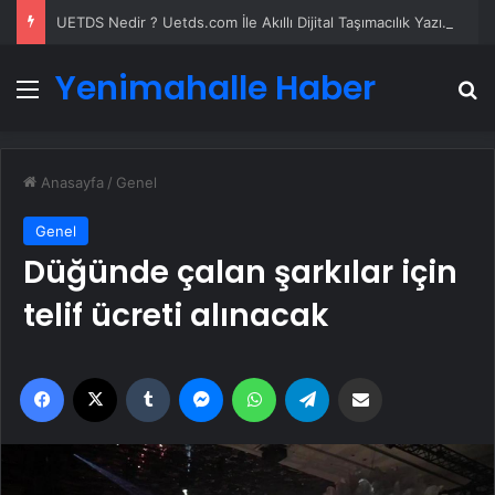
UETDS Nedir ? Uetds.com İle Akıllı Dijital Taşımacılık Yazılımı
Yenimahalle Haber
Menü
A
Anasayfa
/
Genel
Genel
Düğünde çalan şarkılar için
telif ücreti alınacak
Facebook
X
Tumblr
Messenger
WhatsApp
Telegram
Email'den paylaş