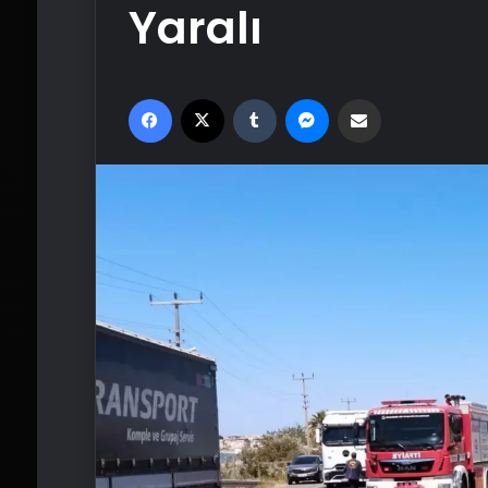
Yaralı
Facebook
X
Tumblr
Messenger
Email'den paylaş