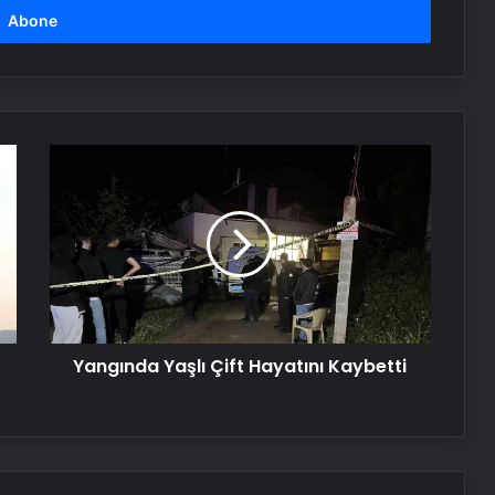
Katarsis Etkinliği Başkentte Yapıldı
Yangında Yaşlı Çift Hayatını
Kaybetti
Yangında
Yaşlı
Çift
Köyceğiz’de Sazlık Alanda Yangın
Hayatını
Çıktı
Kaybetti
Hatay’da Motosiklet Kazası: 16
Yaşındaki Sürücü Hayatını Kaybetti
Yangında Yaşlı Çift Hayatını Kaybetti
Samsun’da İlk Kornea Nakli Başarıyla
Gerçekleşti