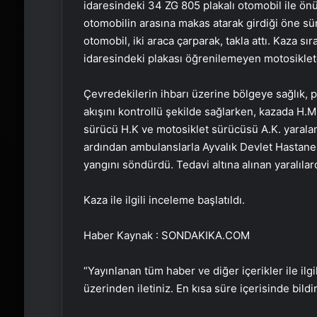
idaresindeki 34 ZG 805 plakalı otomobil ile önü
otomobilin arasına makas atarak girdiği öne sü
otomobil, iki araca çarparak, takla attı. Kaza s
idaresindeki plakası öğrenilemeyen motosiklete
Çevredekilerin ihbarı üzerine bölgeye sağlık, pol
akışını kontrollü şekilde sağlarken, kazada H.M
sürücü H.K ve motosiklet sürücüsü A.K. yaraland
ardından ambulanslarla Ayvalık Devlet Hastanesi’
yangını söndürdü. Tedavi altına alınan yaralıla
Kaza ile ilgili inceleme başlatıldı.
Haber Kaynak : SONDAKIKA.COM
“Yayınlanan tüm haber ve diğer içerikler ile ilgil
üzerinden iletiniz. En kısa süre içerisinde bildi