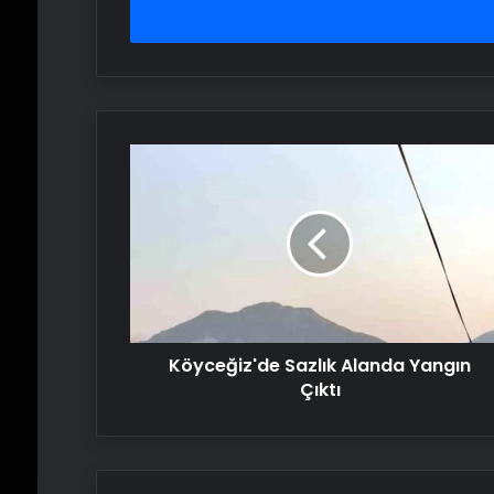
girin
Köyceğiz'de
Sazlık
Alanda
Yangın
Çıktı
Köyceğiz'de Sazlık Alanda Yangın
Çıktı