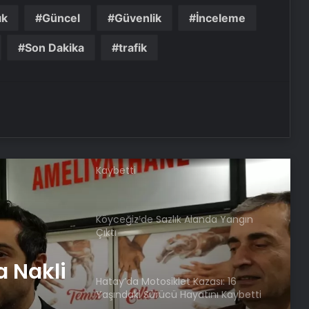
geçti
ık
Güncel
Güvenlik
İnceleme
Son Dakika
trafik
Katarsis Etkinliği Başkentte Yapıldı
Yangında Yaşlı Çift Hayatını
Kaybetti
Köyceğiz’de Sazlık Alanda Yangın
Çıktı
Hatay’da Motosiklet Kazası: 16
Yaşındaki Sürücü Hayatını Kaybetti
Samsun’da İlk Kornea Nakli Başarıyla
Gerçekleşti