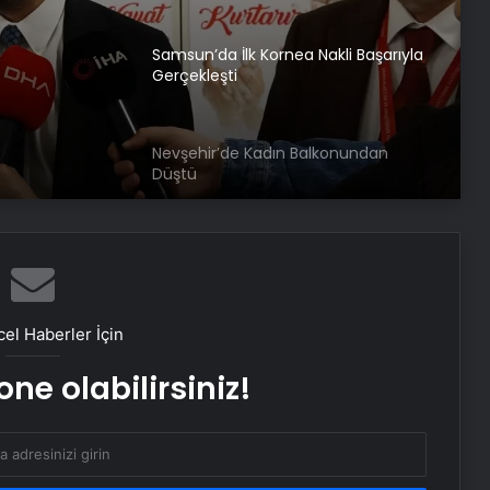
Nevşehir’de Kadın Balkonundan
 Nakli
Düştü
Trakya’da Sağlık Turizmi Buluşması
Van’da 84 Kilo Esrar Ele Geçirildi
Gözleri Görmeyen Kayıp Necati
el Haberler İçin
Demirci Bulundu
ne olabilirsiniz!
VakıfBank, Fenerbahçe’yi 3-1 ile
geçti