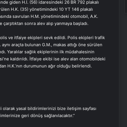
nde giden H.İ. (56) idaresindeki 26 BR 792 plakalı
rülen H.K. (35) yönetimindeki 10 YT 146 plakalı
ırasında savrulan H.M. yönetimindeki otomobil, A.K.
 çarptıktan sonra alev alıp yanmaya başladı.
Nevşehir’de Kadın Balkonundan
is ve itfaiye ekipleri sevk edildi. Polis ekipleri trafik
Düştü
. aynı araçta bulunan G.M., makas attığı öne sürülen
ı. Yaralılar sağlık ekiplerinin ilk müdahalesinin
ne kaldırıldı. İtfaiye ekibi ise alev alan otomobildeki
Trakya’da Sağlık Turizmi Buluşması
rdan H.K.’nın durumunun ağır olduğu belirlendi.
Van’da 84 Kilo Esrar Ele Geçirildi
Gözleri Görmeyen Kayıp Necati
Demirci Bulundu
i olarak yasal bildirimlerinizi bize iletişim sayfası
rimlerinize geri dönüş sağlanılacaktır.”
VakıfBank, Fenerbahçe’yi 3-1 ile