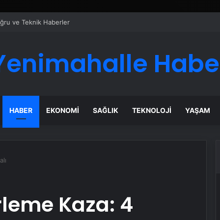
ru ve Teknik Haberler
Yenimahalle Habe
HABER
EKONOMI
SAĞLIK
TEKNOLOJI
YAŞAM
alı
irleme Kaza: 4