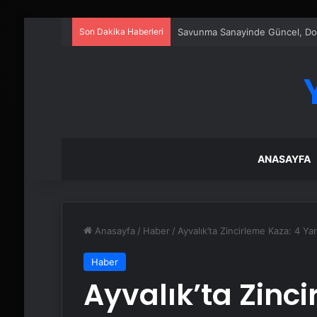
Son Dakika Haberleri
Savunma Sanayinde Güncel, Doğ
ANASAYFA
Anasayfa
/
Haber
/
Ayvalık’ta Zincirleme Kaza: 4 Yar
Haber
Ayvalık’ta Zinc