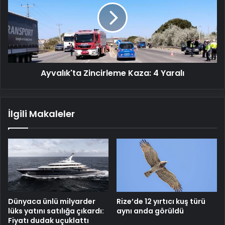
4
Yaralı
Ayvalık'ta Zincirleme Kaza: 4 Yaralı
İlgili Makaleler
Dünyaca ünlü milyarder
Rize’de 12 yırtıcı kuş türü
lüks yatını satılığa çıkardı:
aynı anda görüldü
Fiyatı dudak uçuklattı