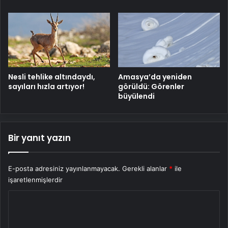
Nesli tehlike altındaydı,
Amasya’da yeniden
sayıları hızla artıyor!
görüldü: Görenler
büyülendi
Bir yanıt yazın
E-posta adresiniz yayınlanmayacak.
Gerekli alanlar
*
ile
işaretlenmişlerdir
Y
o