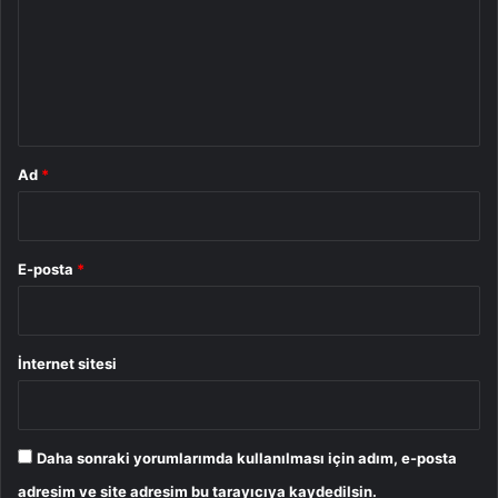
r
u
m
*
Ad
*
E-posta
*
İnternet sitesi
Daha sonraki yorumlarımda kullanılması için adım, e-posta
adresim ve site adresim bu tarayıcıya kaydedilsin.