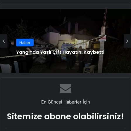
Haber
Haber
Yangında Yaşlı Çift Hayatını Kaybetti
Ayvalık’ta Zincirleme Kaza: 4 Yaralı
En Güncel Haberler İçin
Sitemize abone olabilirsiniz!
E-