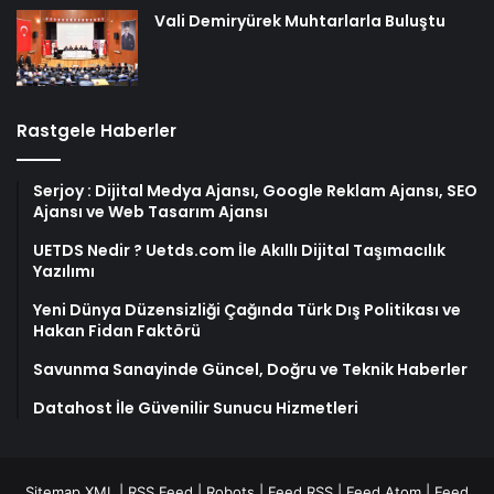
Vali Demiryürek Muhtarlarla Buluştu
Rastgele Haberler
Serjoy : Dijital Medya Ajansı, Google Reklam Ajansı, SEO
Ajansı ve Web Tasarım Ajansı
UETDS Nedir ? Uetds.com İle Akıllı Dijital Taşımacılık
Yazılımı
Yeni Dünya Düzensizliği Çağında Türk Dış Politikası ve
Hakan Fidan Faktörü
Savunma Sanayinde Güncel, Doğru ve Teknik Haberler
Datahost İle Güvenilir Sunucu Hizmetleri
Sitemap XML
|
RSS Feed
|
Robots
|
Feed RSS
|
Feed Atom
|
Feed