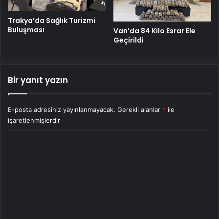
Trakya’da Sağlık Turizmi
Buluşması
Van’da 84 Kilo Esrar Ele
Geçirildi
Bir yanıt yazın
E-posta adresiniz yayınlanmayacak.
Gerekli alanlar
*
ile
işaretlenmişlerdir
Y
o
r
u
m
*