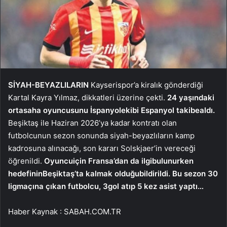
SİYAH-BEYAZLILARIN
Kayserispor’a kiralık gönderdiği
Kartal Kayra Yılmaz, dikkatleri üzerine çekti.
24 yaşındaki
orta
saha oyuncusunu İspanyol
ekibi Espanyol takibe
aldı.
Beşiktaş ile Haziran 2026’ya kadar kontratı olan
futbolcunun sezon sonunda siyah-beyazlıların kamp
kadrosuna alınacağı, son kararı Solskjaer’in vereceği
öğrenildi.
Oyuncu
için Fransa’dan da ilgi
bulunurken
hedefinin
Beşiktaş’ta kalmak olduğu
bildirildi. Bu sezon 30
lig
maçına çıkan futbolcu, 3
gol atıp 5 kez asist yaptı…
Haber Kaynak : SABAH.COM.TR