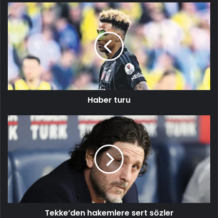
Haber
turu
Haber turu
Tekke’den
hakemlere
sert
sözler
Tekke’den hakemlere sert sözler