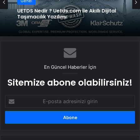
Genel
Genel
UETDS Nedir ? Uetds.com İle Akıllı Dijital
Taşımacılık Yazılımı
Yeni Dünya Düzensizliği Çağında Türk Dış
Politikası ve Hakan Fidan Faktörü
En Güncel Haberler İçin
Sitemize abone olabilirsiniz!
E-
posta
adresinizi
girin