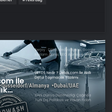
Mehmet Şimşek: Büyüme
potansiyeli artacak
Serjoy : Dijital Medya Ajansı, Google
Reklam Ajansı, SEO Ajansı ve Web
Tasarım Ajansı
UETDS Nedir ? Uetds.com İle Akıllı
Dijital Taşımacılık Yazılımı
Yeni Dünya Düzensizliği Çağında
Türk Dış Politikası ve Hakan Fidan
iği
Faktörü
tikası
Savunma Sanayinde Güncel, Doğru
örü
ve Teknik Haberler