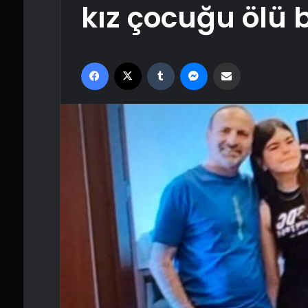
kız çocuğu ölü 
Facebook
X
Tumblr
Messenger
Email'den paylaş