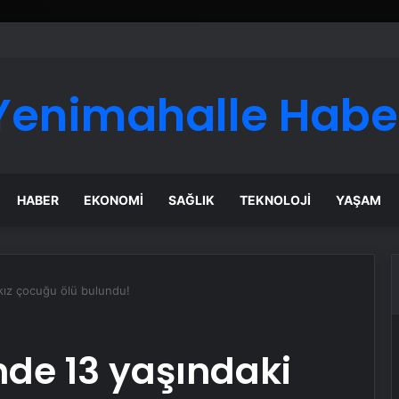
ı Dijital Taşımacılık Yazılımı
Yenimahalle Habe
HABER
EKONOMI
SAĞLIK
TEKNOLOJI
YAŞAM
 kız çocuğu ölü bulundu!
nde 13 yaşındaki