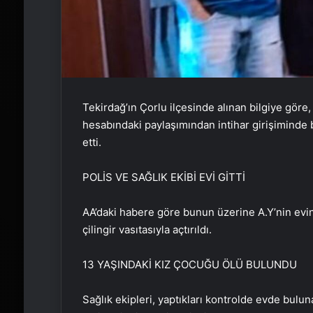
Tekirdağ’ın Çorlu ilçesinde alınan bilgiye göre
hesabındaki paylaşımından intihar girişiminde
etti.
POLİS VE SAĞLIK EKİBİ EVİ GİTTİ
AA’daki habere göre bunun üzerine A.Y’nin evine
çilingir vasıtasıyla açtırıldı.
13 YAŞINDAKİ KIZ ÇOCUĞU ÖLÜ BULUNDU
Sağlık ekipleri, yaptıkları kontrolde evde buluna