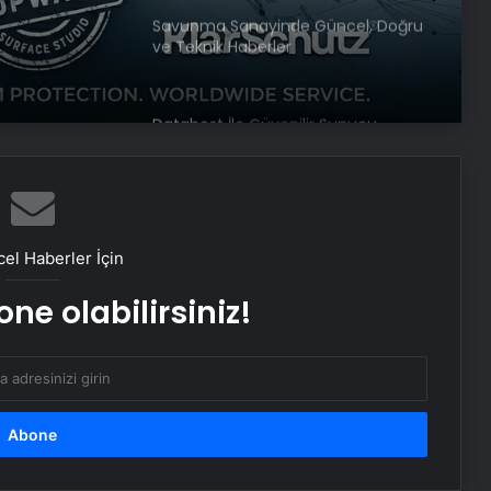
com İle
Datahost İle Güvenilir Sunucu
lık
Hizmetleri
Bahar Feyzan: PKK’nın silah
bırakmasının bize ne faydası var
ABD’den PKK’nın feshine ilişkin
açıklama: Bir dönüm noktası
el Haberler İçin
ne olabilirsiniz!
Bakanlar terör örgütü PKK’nın fesih
ve silah bırakma kararını
değerlendirdi
Havada motoru arızalanan uçak
İstanbul’a tek motorla iniş yaptı