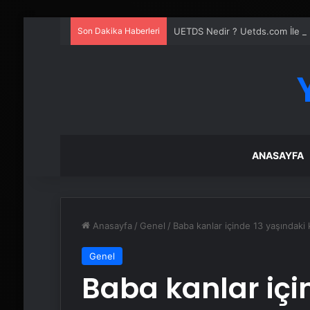
Son Dakika Haberleri
UETDS Nedir ? Uetds.com İle Akıll
ANASAYFA
Anasayfa
/
Genel
/
Baba kanlar içinde 13 yaşındaki
Genel
Baba kanlar içi