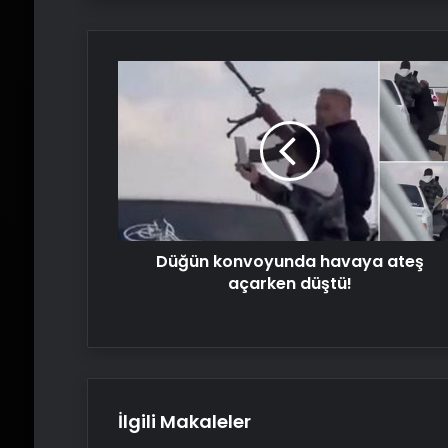
Düğün
konvoyunda
havaya
ateş
açarken
düştü!
Düğün konvoyunda havaya ateş
açarken düştü!
İlgili Makaleler