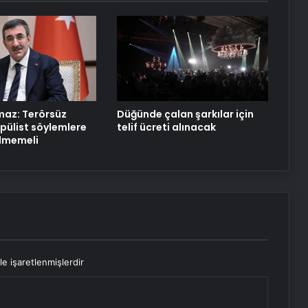
Datahost İle Güvenilir Sunucu
Hizmetleri
maz: Terörsüz
Düğünde çalan şarkılar için
opülist söylemlere
telif ücreti alınacak
lmemeli
le işaretlenmişlerdir