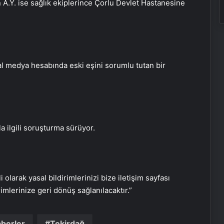
an A.Y. ise sağlık ekiplerince Çorlu Devlet Hastanesine
Bahar Feyzan: PKK’nın silah
bırakmasının bize ne faydası var
yal medya hesabında eski eşini sorumlu tutan bir
ABD’den PKK’nın feshine ilişkin
açıklama: Bir dönüm noktası
la ilgili soruşturma sürüyor.
Bakanlar terör örgütü PKK’nın fesih
ve silah bırakma kararını
değerlendirdi
i olarak yasal bildirimlerinizi bize iletişim sayfası
Havada motoru arızalanan uçak
rimlerinize geri dönüş sağlanılacaktır.”
İstanbul’a tek motorla iniş yaptı
aberler
Tekirdağ