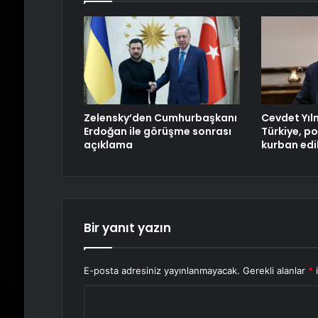
Zelensky’den Cumhurbaşkanı
Cevdet Yıl
Erdoğan ile görüşme sonrası
Türkiye, p
açıklama
kurban edi
Bir yanıt yazın
E-posta adresiniz yayınlanmayacak.
Gerekli alanlar
*
i
Y
o