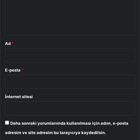
u
m
*
Ad
*
E-posta
*
İnternet sitesi
Daha sonraki yorumlarımda kullanılması için adım, e-posta
adresim ve site adresim bu tarayıcıya kaydedilsin.