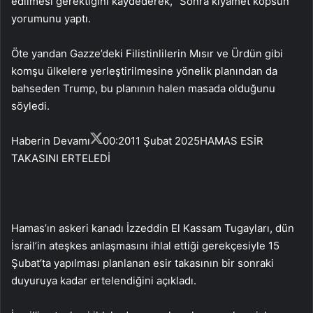
edilmesi gerektiğini kaydederek, “Sonra kıyamet kopsun”
yorumunu yaptı.
Öte yandan Gazze’deki Filistinlilerin Mısır ve Ürdün gibi
komşu ülkelere yerleştirilmesine yönelik planından da
bahseden Trump, bu planının halen masada olduğunu
söyledi.
Haberin Devamı
00:20
11 Şubat 2025
HAMAS ESİR
TAKASINI ERTELEDİ
Hamas’ın askeri kanadı İzzeddin El Kassam Tugayları, dün
İsrail’in ateşkes anlaşmasını ihlal ettiği gerekçesiyle 15
Şubat’ta yapılması planlanan esir takasının bir sonraki
duyuruya kadar ertelendiğini açıkladı.