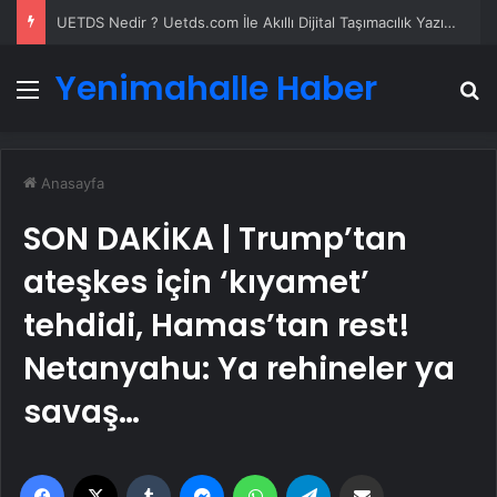
UETDS Nedir ? Uetds.com İle Akıllı Dijital Taşımacılık Yazılımı
Yenimahalle Haber
Menü
A
Anasayfa
SON DAKİKA | Trump’tan
ateşkes için ‘kıyamet’
tehdidi, Hamas’tan rest!
Netanyahu: Ya rehineler ya
savaş…
Facebook
X
Tumblr
Messenger
WhatsApp
Telegram
Email'den paylaş