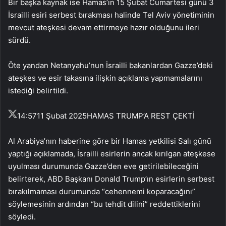
Bir başka kaynak ise Hamas’ın 15 Şubat Cumartesi günü 3
İsrailli esiri serbest bırakması halinde Tel Aviv yönetiminin
mevcut ateşkesi devam ettirmeye hazır olduğunu ileri
sürdü.
Öte yandan Netanyahu’nun İsrailli bakanlardan Gazze’deki
ateşkes ve esir takasına ilişkin açıklama yapmamalarını
istediği belirtildi.
14:57
11 Şubat 2025
HAMAS TRUMP’A REST ÇEKTİ
Al Arabiya’nın haberine göre bir Hamas yetkilisi Salı günü
yaptığı açıklamada, İsrailli esirlerin ancak kırılgan ateşkese
uyulması durumunda Gazze’den eve getirilebileceğini
belirterek, ABD Başkanı Donald Trump’ın esirlerin serbest
bırakılmaması durumunda “cehennemi koparacağını”
söylemesinin ardından “bu tehdit dilini” reddettiklerini
söyledi.