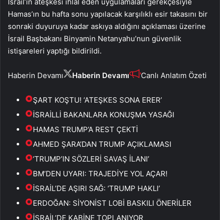
İsrail’in ateşkesi ihlal eden uygulamaları gerekçesiyle
Hamas’ın bu hafta sonu yapılacak karşılıklı esir takasını bir
sonraki duyuruya kadar askıya aldığını açıklaması üzerine
İsrail Başbakanı Binyamin Netanyahu’nun güvenlik
istişareleri yaptığı bildirildi.
Haberin Devamı
Haberin Devamı
Canlı Anlatım Özeti
ŞART KOŞTU! ‘ATEŞKES SONA ERER’
İSRAİLLİ BAKANLARA KONUŞMA YASAĞI
HAMAS TRUMP’A REST ÇEKTİ
AHMED ŞARA’DAN TRUMP AÇIKLAMASI
‘TRUMP’IN SÖZLERİ SAVAŞ İLANI’
BM’DEN UYARI: TRAJEDİYE YOL AÇAR!
İSRAİL’DE AŞIRI SAĞ: ‘TRUMP HAKLI’
ERDOĞAN: SİYONİST LOBİ BASKILI ÖNERİLER
İSRAİL’DE KABİNE TOPLANIYOR