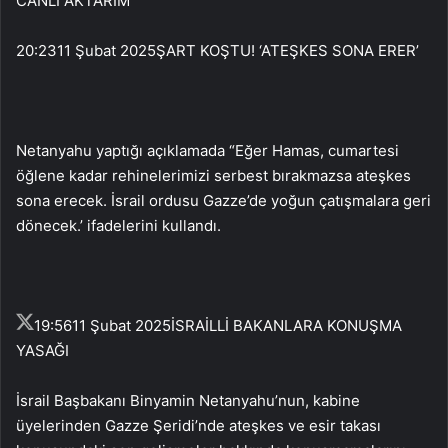
CANLI AKTARIM
20:23
11 Şubat 2025
ŞART KOŞTU! ‘ATEŞKES SONA ERER’
Netanyahu yaptığı açıklamada “Eğer Hamas, cumartesi
öğlene kadar rehinelerimizi serbest bırakmazsa ateşkes
sona erecek. İsrail ordusu Gazze’de yoğun çatışmalara geri
dönecek.’ ifadelerini kullandı.
19:56
11 Şubat 2025
İSRAİLLİ BAKANLARA KONUŞMA
YASAĞI
İsrail Başbakanı Binyamin Netanyahu’nun, kabine
üyelerinden Gazze Şeridi’nde ateşkes ve esir takası