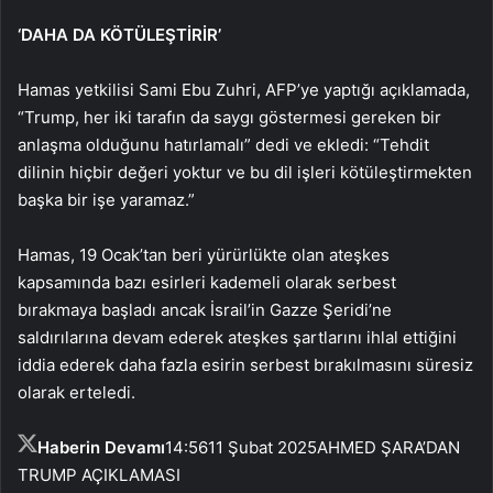
‘DAHA DA KÖTÜLEŞTİRİR’
Hamas yetkilisi Sami Ebu Zuhri, AFP’ye yaptığı açıklamada,
“Trump, her iki tarafın da saygı göstermesi gereken bir
anlaşma olduğunu hatırlamalı” dedi ve ekledi: “Tehdit
dilinin hiçbir değeri yoktur ve bu dil işleri kötüleştirmekten
başka bir işe yaramaz.”
Hamas, 19 Ocak’tan beri yürürlükte olan ateşkes
kapsamında bazı esirleri kademeli olarak serbest
bırakmaya başladı ancak İsrail’in Gazze Şeridi’ne
saldırılarına devam ederek ateşkes şartlarını ihlal ettiğini
iddia ederek daha fazla esirin serbest bırakılmasını süresiz
olarak erteledi.
Haberin Devamı
14:56
11 Şubat 2025
AHMED ŞARA’DAN
TRUMP AÇIKLAMASI