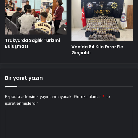
Trakya’da Sağlık Turizmi
Buluşması
Van’da 84 Kilo Esrar Ele
Geçirildi
Bir yanıt yazın
E-posta adresiniz yayınlanmayacak.
Gerekli alanlar
*
ile
işaretlenmişlerdir
Y
o
r