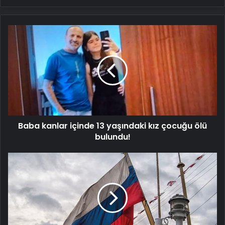
Baba
kanlar
içinde
13
yaşındaki
kız
çocuğu
ölü
bulundu!
Baba kanlar içinde 13 yaşındaki kız çocuğu ölü
bulundu!
Rusya:
Suriye'ye
uygulanan
yaptırımların
kaldırması
gerekiyor