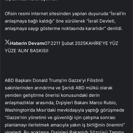
Ofisin resmi internet sitesinden yapılan duyuruda “İsrail’in
anlaşmaya bağlı kaldığı” öne sürülerek “İsrail Devleti,
anlaşmaya saygı gösterme noktasında kararlıdır” denildi.
Haberin Devamı
07:22
11 Şubat 2025
KAHİRE’YE YÜZ
YÜZE ‘ALIN’ BASKISI!
ABD Başkanı Donald Trump’ın Gazze’yi Filistinli
sakinlerinden arındırma ve Şeridi ABD mülkü olarak
yeniden geliştirme önerisi konusundaki derin
anlaşmazlıklar arasında, Dışişleri Bakanı Marco Rubio,
Washington’da Mısır’daki mevkidaşıyla yaptığı görüşmede
“Gazze’nin yönetimi ve güvenliği için çatışma sonrası
planlamayı ilerletmek amacıyla yakın iş birliğinin önemini”
yineledi. Bu açıklama, Dışişleri Bakanlığı Sözcüsü Tammy