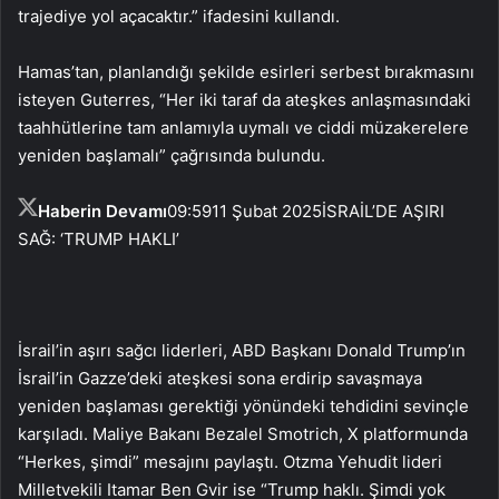
trajediye yol açacaktır.” ifadesini kullandı.
Hamas’tan, planlandığı şekilde esirleri serbest bırakmasını
isteyen Guterres, “Her iki taraf da ateşkes anlaşmasındaki
taahhütlerine tam anlamıyla uymalı ve ciddi müzakerelere
yeniden başlamalı” çağrısında bulundu.
Haberin Devamı
09:59
11 Şubat 2025
İSRAİL’DE AŞIRI
SAĞ: ‘TRUMP HAKLI’
İsrail’in aşırı sağcı liderleri, ABD Başkanı Donald Trump’ın
İsrail’in Gazze’deki ateşkesi sona erdirip savaşmaya
yeniden başlaması gerektiği yönündeki tehdidini sevinçle
karşıladı. Maliye Bakanı Bezalel Smotrich, X platformunda
“Herkes, şimdi” mesajını paylaştı. Otzma Yehudit lideri
Milletvekili Itamar Ben Gvir ise “Trump haklı. Şimdi yok