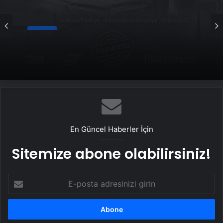
Genel
Yeni Dünya Düzensizliği Çağında Türk Dış
Politikası ve Hakan Fidan Faktörü
En Güncel Haberler İçin
Sitemize abone olabilirsiniz!
E-
posta
adresinizi
girin