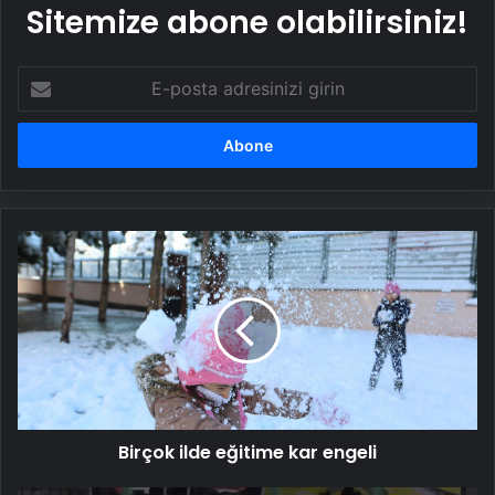
Sitemize abone olabilirsiniz!
E-
posta
adresinizi
girin
Birçok
ilde
eğitime
kar
engeli
Birçok ilde eğitime kar engeli