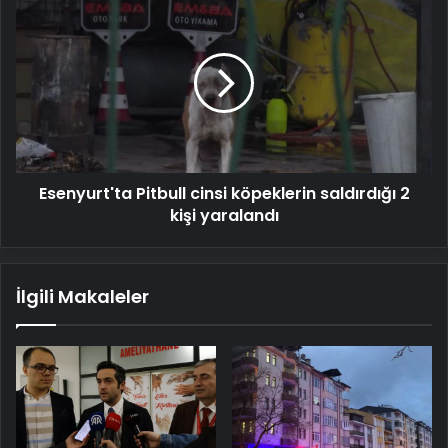
Esenyurt'ta
Pitbull
cinsi
köpeklerin
saldırdığı
2
kişi
yaralandı
Esenyurt'ta Pitbull cinsi köpeklerin saldırdığı 2
kişi yaralandı
İlgili Makaleler