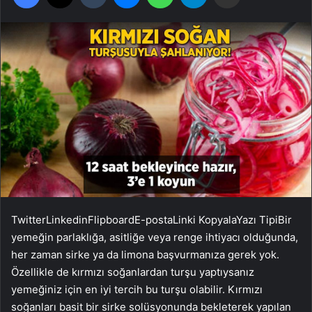
Twitter
Linkedin
Flipboard
E-posta
Linki Kopyala
Yazı Tipi
Bir
yemeğin parlaklığa, asitliğe veya renge ihtiyacı olduğunda,
her zaman sirke ya da limona başvurmanıza gerek yok.
Özellikle de kırmızı soğanlardan turşu yaptıysanız
yemeğiniz için en iyi tercih bu turşu olabilir. Kırmızı
soğanları basit bir sirke solüsyonunda bekleterek yapılan