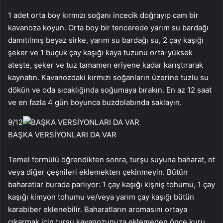
1 adet orta boy kırmızı soğanı incecik doğrayıp cam bir
kavanoza koyun. Orta boy bir tencerede yarım su bardağı
damıtılmış beyaz sirke, yarım su bardağı su, 2 çay kaşığı
şeker ve 1 buçuk çay kaşığı kaya tuzunu orta-yüksek
ateşte, şeker ve tuz tamamen eriyene kadar karıştırarak
kaynatın. Kavanozdaki kırmızı soğanların üzerine tuzlu su
dökün ve oda sıcaklığında soğumaya bırakın. En az 12 saat
ve en fazla 4 gün boyunca buzdolabında saklayın.
9
/12
BAŞKA VERSİYONLARI DA VAR
Temel formülü öğrendikten sonra, turşu suyuna baharat, ot
veya diğer çeşnileri eklemekten çekinmeyin. Bütün
baharatlar burada parlıyor: 1 çay kaşığı kişniş tohumu, 1 çay
kaşığı kimyon tohumu ve/veya yarım çay kaşığı bütün
karabiber eklenebilir. Baharatların aromasını ortaya
çıkarmak için turşu kavanozunuza eklemeden önce kuru