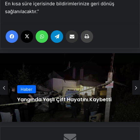
En kısa süre içerisinde bildirimlerinize geri dönüş
sağlanılacaktır.”
Facebook
X
WhatsApp
Telegram
Email'den paylaş
Yaz
Haber
Haber
Ayvalık’ta Zincirleme Kaza: 4 Yaralı
Yangında Yaşlı Çift Hayatını Kaybetti