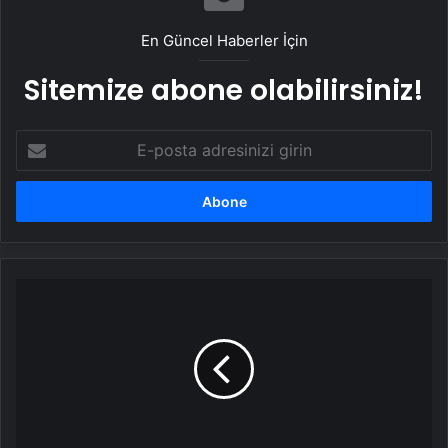
En Güncel Haberler İçin
Sitemize abone olabilirsiniz!
E-
posta
adresinizi
girin
Malatya'da
Zirai
Don
Felaketi