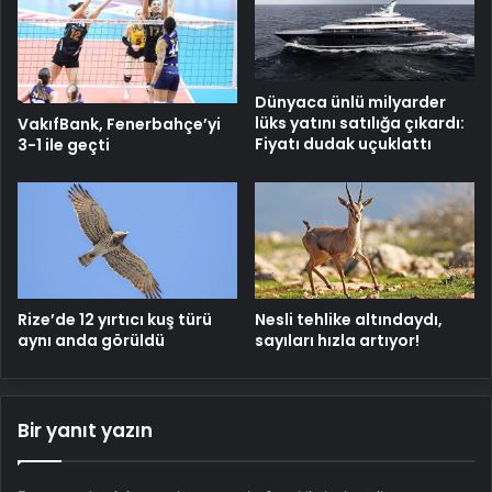
Dünyaca ünlü milyarder
lüks yatını satılığa çıkardı:
VakıfBank, Fenerbahçe’yi
Fiyatı dudak uçuklattı
3-1 ile geçti
Rize’de 12 yırtıcı kuş türü
Nesli tehlike altındaydı,
aynı anda görüldü
sayıları hızla artıyor!
Bir yanıt yazın