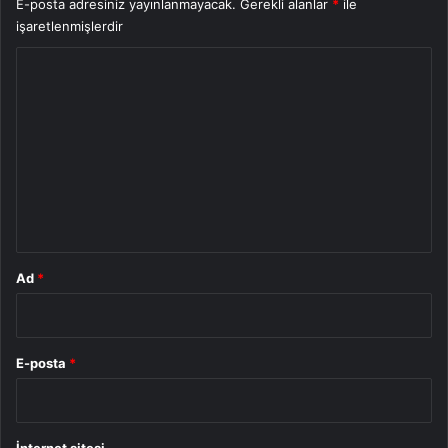
E-posta adresiniz yayınlanmayacak.
Gerekli alanlar
*
ile
işaretlenmişlerdir
Y
o
r
u
m
*
Ad
*
E-posta
*