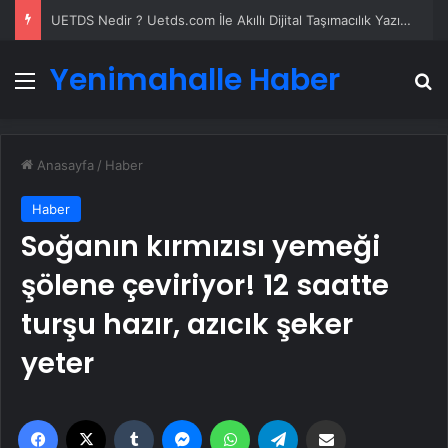
UETDS Nedir ? Uetds.com İle Akıllı Dijital Taşımacılık Yazılımı
Yenimahalle Haber
Menü
A
Anasayfa
/
Haber
Haber
Soğanın kırmızısı yemeği
şölene çeviriyor! 12 saatte
turşu hazır, azıcık şeker
yeter
Facebook
X
Tumblr
Messenger
WhatsApp
Telegram
Email'den paylaş