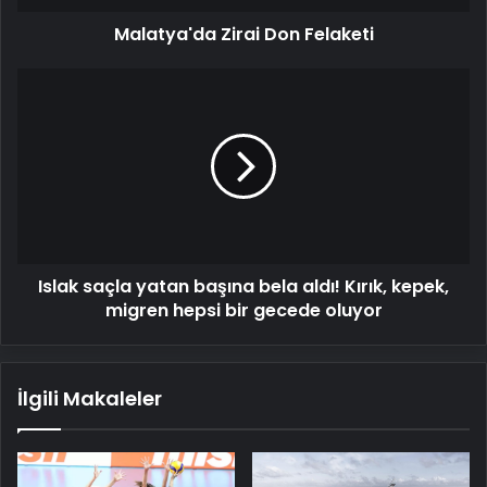
Malatya'da Zirai Don Felaketi
Islak
saçla
yatan
başına
bela
aldı!
Kırık,
kepek,
migren
Islak saçla yatan başına bela aldı! Kırık, kepek,
hepsi
bir
migren hepsi bir gecede oluyor
gecede
oluyor
İlgili Makaleler