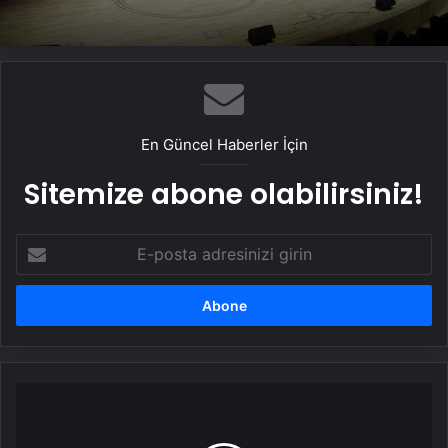
En Güncel Haberler İçin
Sitemize abone olabilirsiniz!
E-
posta
adresinizi
girin
Soğanın
kırmızısı
yemeği