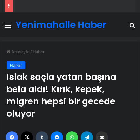
Yenimahalle Haber
Menü
A
Anasayfa
/
Haber
Haber
Islak saçla yatan başına
bela aldı! Kırık, kepek,
migren hepsi bir gecede
oluyor
Facebook
X
Tumblr
Messenger
WhatsApp
Telegram
Email'den paylaş