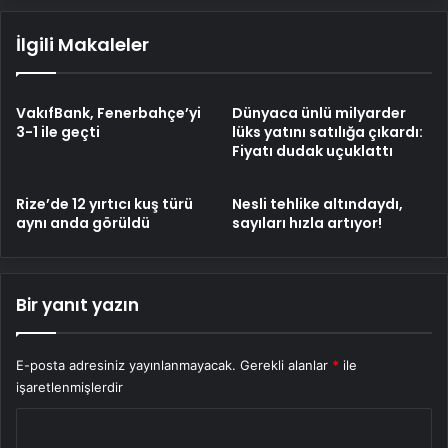
İlgili Makaleler
VakıfBank, Fenerbahçe’yi
Dünyaca ünlü milyarder
3-1 ile geçti
lüks yatını satılığa çıkardı:
Fiyatı dudak uçuklattı
Rize’de 12 yırtıcı kuş türü
Nesli tehlike altındaydı,
aynı anda görüldü
sayıları hızla artıyor!
Bir yanıt yazın
E-posta adresiniz yayınlanmayacak.
Gerekli alanlar
*
ile
işaretlenmişlerdir
Y