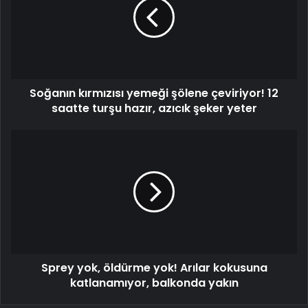
şölene
çeviriyor!
12
saatte
turşu
hazır,
Soğanın kırmızısı yemeği şölene çeviriyor! 12
azıcık
şeker
saatte turşu hazır, azıcık şeker yeter
yeter
Sprey
yok,
öldürme
yok!
Arılar
kokusuna
katlanamıyor,
balkonda
yakın
Sprey yok, öldürme yok! Arılar kokusuna
katlanamıyor, balkonda yakın