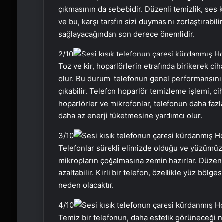
çıkmasının da sebebidir. Düzenli temizlik, ses k
ve bu, karşı tarafın sizi duymasını zorlaştırabi
sağlayacağından son derece önemlidir.
2
/10
Toz ve kir, hoparlörlerin etrafında birikerek c
olur. Bu durum, telefonun genel performansını
çıkabilir. Telefon hoparlör temizleme işlemi, ci
hoparlörler ve mikrofonlar, telefonun daha fazl
daha az enerji tüketmesine yardımcı olur.
3
/10
Telefonlar sürekli elimizde olduğu ve yüzümüze 
mikropların çoğalmasına zemin hazırlar. Düzenli 
azaltabilir. Kirli bir telefon, özellikle yüz bölg
neden olacaktır.
4
/10
Temiz bir telefonun, daha estetik görüneceği 