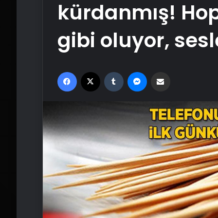
kürdanmış! Hopa
gibi oluyor, sesl
Facebook
X
Tumblr
Messenger
Email'den paylaş