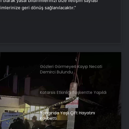
i olarak yasal bildirimlerinizi bize iletişim sayfası
Trakya’da Sağlık Turizmi Buluşması
rimlerinize geri dönüş sağlanılacaktır.”
Van’da 84 Kilo Esrar Ele Geçirildi
Gözleri Görmeyen Kayıp Necati
Demirci Bulundu
Katarsis Etkinliği Başkentte Yapıldı
Yangında Yaşlı Çift Hayatını
Kaybetti
 Kaza:
Ayvalık’ta Zincirleme Kaza: 4 Yaralı