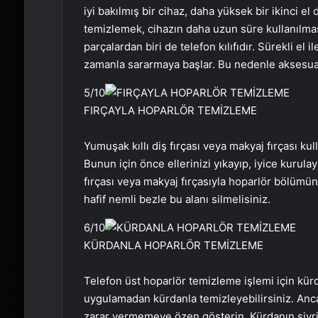
iyi bakılmış bir cihaz, daha yüksek bir ikinci e
temizlemek, cihazın daha uzun süre kullanılmas
parçalardan biri de telefon kılıfıdır. Sürekli el 
zamanla sararmaya başlar. Bu nedenle aksesuar
5
/10
FIRÇAYLA HOPARLÖR TEMİZLEME
Yumuşak kıllı diş fırçası veya makyaj fırçası ku
Bunun için önce ellerinizi yıkayıp, iyice kurulay
fırçası veya makyaj fırçasıyla hoparlör bölümün
hafif nemli bezle bu alanı silmelisiniz.
6
/10
KÜRDANLA HOPARLÖR TEMİZLEME
Telefon üst hoparlör temizleme işlemi için kürda
uygulamadan kürdanla temizleyebilirsiniz. Anca
zarar vermemeye özen gösterin. Kürdanın sivri