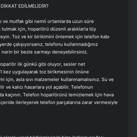
DİKKAT EDİLMELİDİR?
o ve mutfak gibi nemli ortamlarda uzun süre
tutmak için, hoparlörü düzenli aralıklarla tüy
yin. Toz ve kir birikimini önlemek için telefon kabı
 yerde çalışıyorsanız, telefonu kullanmadığınız
narin bir bezle sarmayı deneyebilirsiniz.
1 kez uygulayarak toz birikmesinin önüne
mi için, asla sıvı malzemeler kullanmamalısınız. Su ve
lir ve kalıcı hasarlara yol açabilir. Telefonun
Samsun’da İlk Kornea Nakli Başarıyla
Gerçekleşti
da kaçının. Telefon hoparlörünü temizlemek için hava
 içeride ilerleyerek telefon parçalarına zarar vermesiyle
Nevşehir’de Kadın Balkonundan
Düştü