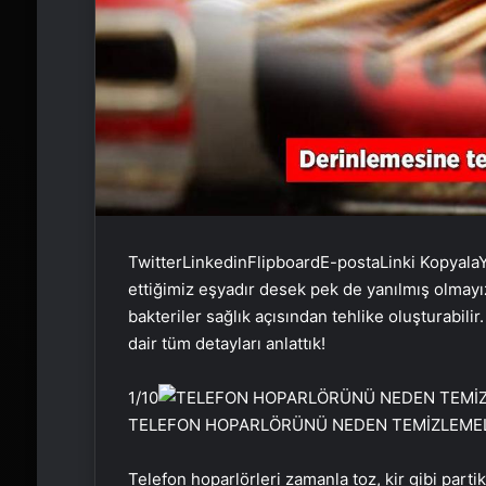
Twitter
Linkedin
Flipboard
E-posta
Linki Kopyala
Y
ettiğimiz eşyadır desek pek de yanılmış olmay
bakteriler sağlık açısından tehlike oluşturabil
dair tüm detayları anlattık!
1
/10
TELEFON HOPARLÖRÜNÜ NEDEN TEMİZLEMEL
Telefon hoparlörleri zamanla toz, kir gibi parti