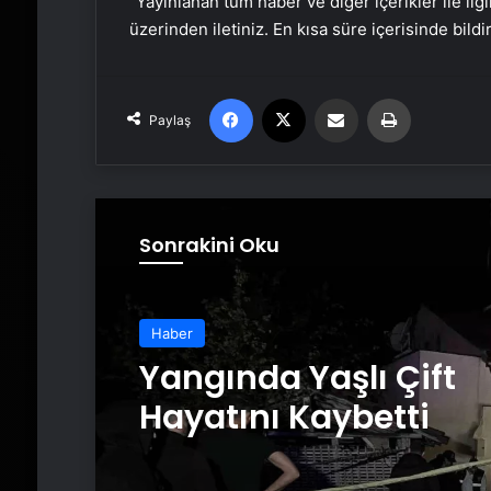
“Yayınlanan tüm haber ve diğer içerikler ile ilgil
üzerinden iletiniz. En kısa süre içerisinde bildi
Facebook
X
Email'den paylaş
Yaz
Paylaş
Sonrakini Oku
Haber
Haber
Ayvalık’ta Zincirleme
4 Yaralı
Yangında Yaşlı Çift