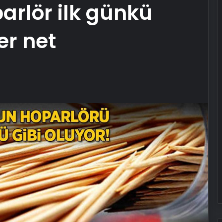
rlör ilk günkü
er net