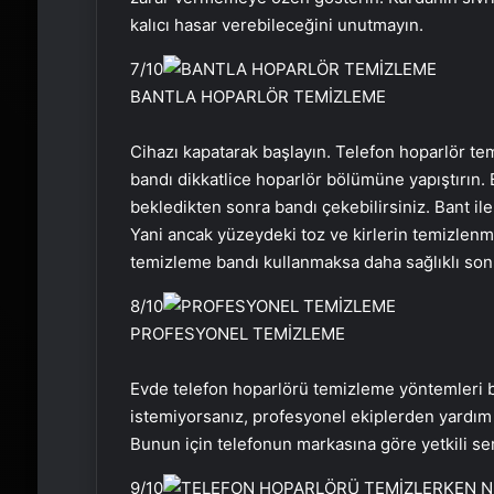
kalıcı hasar verebileceğini unutmayın.
7
/10
BANTLA HOPARLÖR TEMİZLEME
Cihazı kapatarak başlayın. Telefon hoparlör tem
bandı dikkatlice hoparlör bölümüne yapıştırın. 
bekledikten sonra bandı çekebilirsiniz. Bant ile
Yani ancak yüzeydeki toz ve kirlerin temizlenme
temizleme bandı kullanmaksa daha sağlıklı sonu
8
/10
PROFESYONEL TEMİZLEME
Evde telefon hoparlörü temizleme yöntemleri bun
istemiyorsanız, profesyonel ekiplerden yardım a
Bunun için telefonun markasına göre yetkili se
9
/10