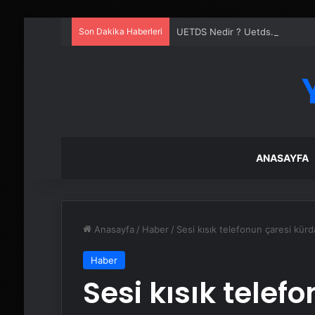
Son Dakika Haberleri
UETDS Nedir ? Uetds.com İle Akıll
ANASAYFA
Anasayfa
/
Haber
/
Sesi kısık telefonun çaresi kürd
Haber
Sesi kısık telef