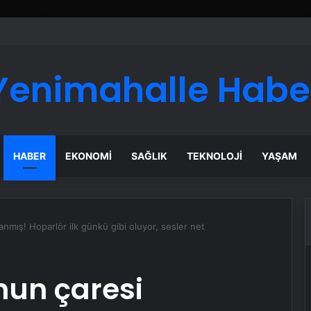
ı Dijital Taşımacılık Yazılımı
Yenimahalle Habe
HABER
EKONOMI
SAĞLIK
TEKNOLOJI
YAŞAM
anmış! Hoparlör ilk günkü gibi oluyor, sesler net
onun çaresi