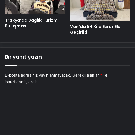
Trakya’da Sağlık Turizmi
Buluşması
Van’da 84 Kilo Esrar Ele
Geçirildi
Bir yanıt yazın
E-posta adresiniz yayınlanmayacak.
Gerekli alanlar
*
ile
işaretlenmişlerdir
Y
o
r
u
m