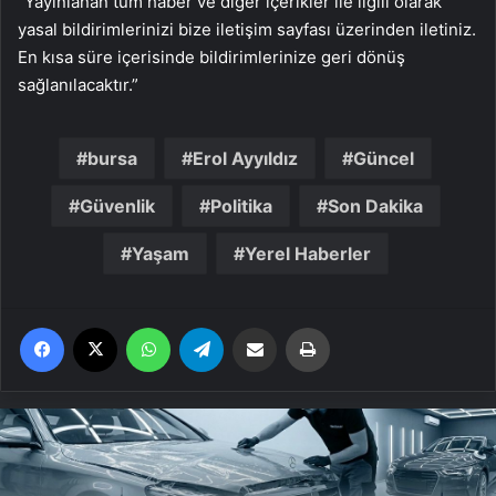
“Yayınlanan tüm haber ve diğer içerikler ile ilgili olarak
yasal bildirimlerinizi bize iletişim sayfası üzerinden iletiniz.
En kısa süre içerisinde bildirimlerinize geri dönüş
sağlanılacaktır.”
bursa
Erol Ayyıldız
Güncel
Güvenlik
Politika
Son Dakika
Yaşam
Yerel Haberler
Facebook
X
WhatsApp
Telegram
Email'den paylaş
Yaz