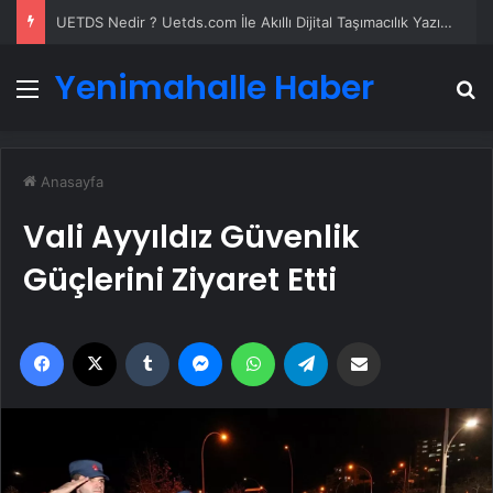
UETDS Nedir ? Uetds.com İle Akıllı Dijital Taşımacılık Yazılımı
Yenimahalle Haber
Menü
A
Anasayfa
Vali Ayyıldız Güvenlik
Güçlerini Ziyaret Etti
Facebook
X
Tumblr
Messenger
WhatsApp
Telegram
Email'den paylaş