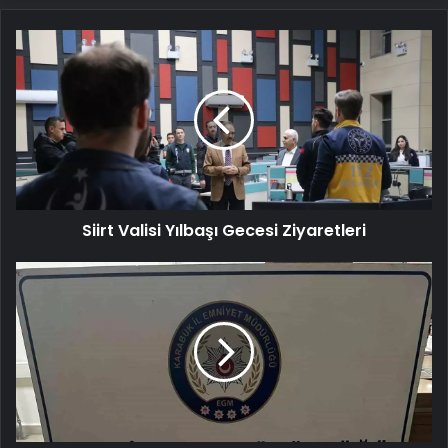
Siirt
Valisi
Yılbaşı
Gecesi
Ziyaretleri
Siirt Valisi Yılbaşı Gecesi Ziyaretleri
Karabük'te
Kumar
Operasyonu:
8
Kişiye
Ceza