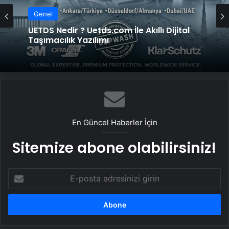
Genel
Genel
Yeni Dünya Düzensizliği Çağında Türk Dış
Politikası ve Hakan Fidan Faktörü
UETDS Nedir ? Uetds.com İle Akıllı Dijital
Taşımacılık Yazılımı
En Güncel Haberler İçin
Sitemize abone olabilirsiniz!
E-
posta
adresinizi
girin