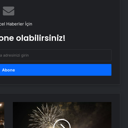
Hatay’da Motosiklet Kazası: 16
Yaşındaki Sürücü Hayatını Kaybetti
el Haberler İçin
ne olabilirsiniz!
Serjoy : Dijital Medya Ajansı, Google
Reklam Ajansı, SEO Ajansı ve Web
Tasarım Ajansı
UETDS Nedir ? Uetds.com İle Akıllı
Dijital Taşımacılık Yazılımı
Yeni Dünya Düzensizliği Çağında
Türk Dış Politikası ve Hakan Fidan
Azerbaycan
Faktörü
2025'e
coşkuyla
Savunma Sanayinde Güncel, Doğru
girdi
ve Teknik Haberler