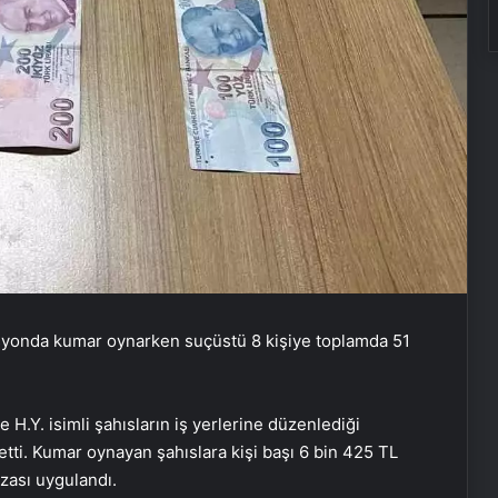
Katarsis Etkinliği Başkentte Yapıldı
Yangında Yaşlı Çift Hayatını
asyonda kumar oynarken suçüstü 8 kişiye toplamda 51
Kaybetti
Ayvalık’ta Zincirleme Kaza: 4 Yaralı
 H.Y. isimli şahısların iş yerlerine düzenlediği
tti. Kumar oynayan şahıslara kişi başı 6 bin 425 TL
zası uygulandı.