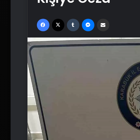
Facebook
X
Tumblr
Messenger
Email'den paylaş