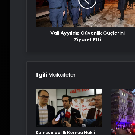
Ziyaret
Etti
Vali Ayyıldız Güvenlik Güçlerini
Ziyaret Etti
İlgili Makaleler
Samsun’da İlk Kornea Nakli