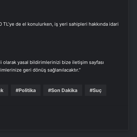
Köyceğiz’de Sazlık Alanda Yangın
Çıktı
L’ye de el konulurken, iş yeri sahipleri hakkında idari
Hatay’da Motosiklet Kazası: 16
Yaşındaki Sürücü Hayatını Kaybetti
Serjoy : Dijital Medya Ajansı, Google
Reklam Ajansı, SEO Ajansı ve Web
i olarak yasal bildirimlerinizi bize iletişim sayfası
Tasarım Ajansı
rimlerinize geri dönüş sağlanılacaktır.”
UETDS Nedir ? Uetds.com İle Akıllı
Dijital Taşımacılık Yazılımı
uk
Politika
Son Dakika
Suç
Yeni Dünya Düzensizliği Çağında
Türk Dış Politikası ve Hakan Fidan
Faktörü