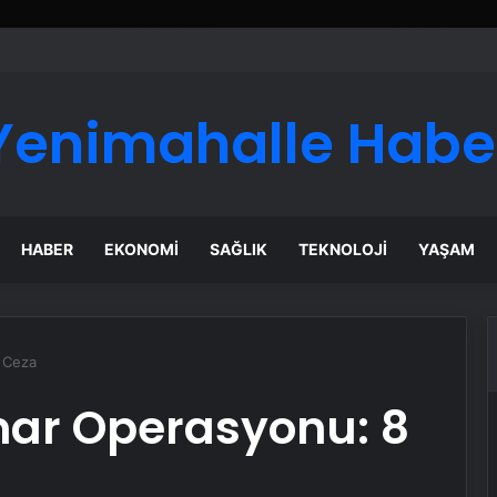
ru ve Teknik Haberler
Yenimahalle Habe
HABER
EKONOMI
SAĞLIK
TEKNOLOJI
YAŞAM
 Ceza
ar Operasyonu: 8