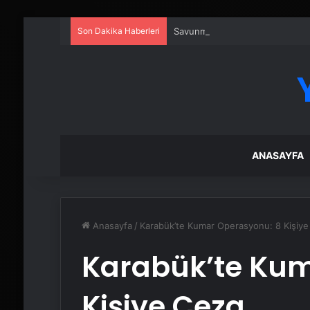
Son Dakika Haberleri
Savunma Sanayinde Güncel, Doğ
ANASAYFA
Anasayfa
/
Karabük’te Kumar Operasyonu: 8 Kişiye
Karabük’te Kum
Kişiye Ceza