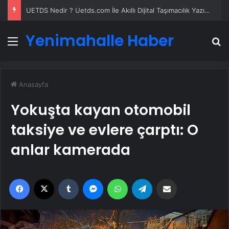
UETDS Nedir ? Uetds.com İle Akıllı Dijital Taşımacılık Yazılımı
Yenimahalle Haber
Menü
A
Anasayfa
Yokuşta kayan otomobil
taksiye ve evlere çarptı: O
anlar kamerada
Facebook
X
Tumblr
Messenger
WhatsApp
Telegram
Email'den paylaş