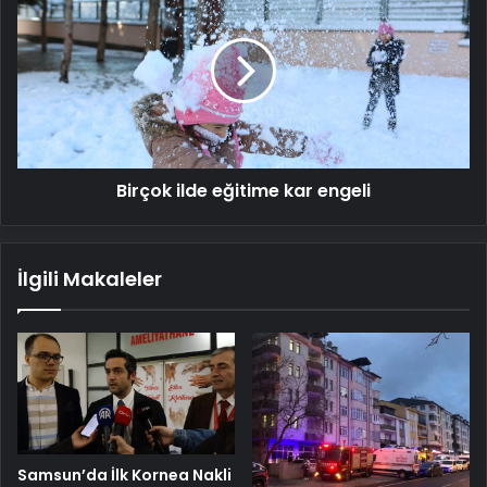
ilde
eğitime
kar
engeli
Birçok ilde eğitime kar engeli
İlgili Makaleler
Samsun’da İlk Kornea Nakli