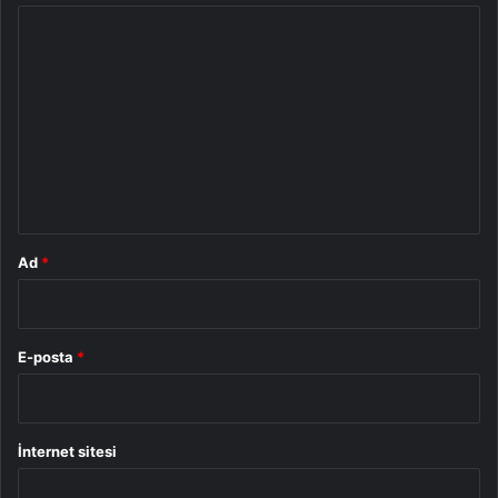
Y
o
r
u
m
*
Ad
*
E-posta
*
İnternet sitesi