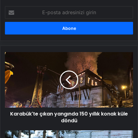
E-
posta
adresinizi
girin
Karabük'te
çıkan
yangında
150
yıllık
konak
küle
döndü
Karabük'te çıkan yangında 150 yıllık konak küle
döndü
Birçok