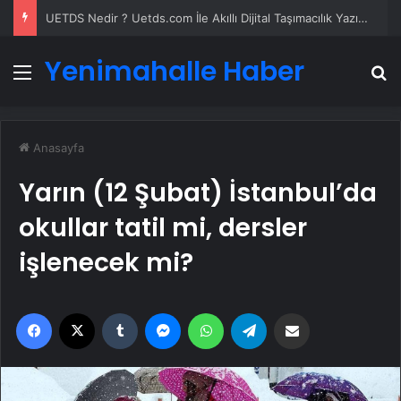
UETDS Nedir ? Uetds.com İle Akıllı Dijital Taşımacılık Yazılımı
Yenimahalle Haber
Menü
A
Anasayfa
Yarın (12 Şubat) İstanbul’da
okullar tatil mi, dersler
işlenecek mi?
Facebook
X
Tumblr
Messenger
WhatsApp
Telegram
Email'den paylaş