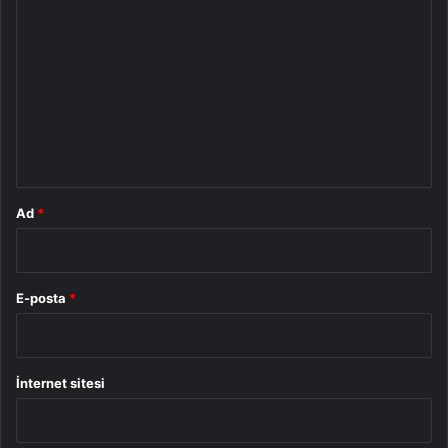
o
r
u
m
*
Ad
*
E-posta
*
İnternet sitesi