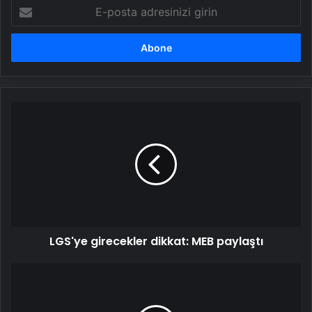
E-
posta
adresinizi
girin
LGS'ye
girecekler
dikkat:
MEB
paylaştı
LGS'ye girecekler dikkat: MEB paylaştı
İstanbul
Valiliği'nden
"Sakarya