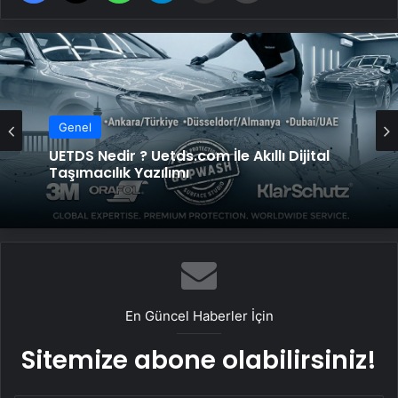
Genel
Genel
UETDS Nedir ? Uetds.com İle Akıllı Dijital
Taşımacılık Yazılımı
Yeni Dünya Düzensizliği Çağında Türk Dış
Politikası ve Hakan Fidan Faktörü
En Güncel Haberler İçin
Sitemize abone olabilirsiniz!