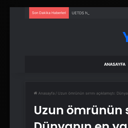
Son Dakika Haberleri
UETDS Nedir ? Uetds.com İle Akıll
ANASAYFA
Anasayfa
/
Uzun ömrünün sırrını açıklamıştı: Dünyan
Uzun ömrünün sı
Dünyanın en yaş