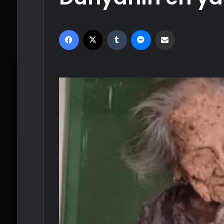
Facebook
X
Tumblr
Messenger
Email'den paylaş