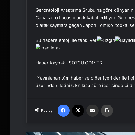
Gerontoloji Araştırma Grubu’na göre dünyanın en
Canabarro Lucas olarak kabul ediliyor. Guinnes
olarak kayıtlara geçen Japon Tomiko Itooka ise 
Bu habere emoji ile tepki ver
Haber Kaynak : SOZCU.COM.TR
“Yayınlanan tüm haber ve diğer içerikler ile ilgil
üzerinden iletiniz. En kısa süre içerisinde bildi
Facebook
X
Email'den paylaş
Yaz
Paylaş