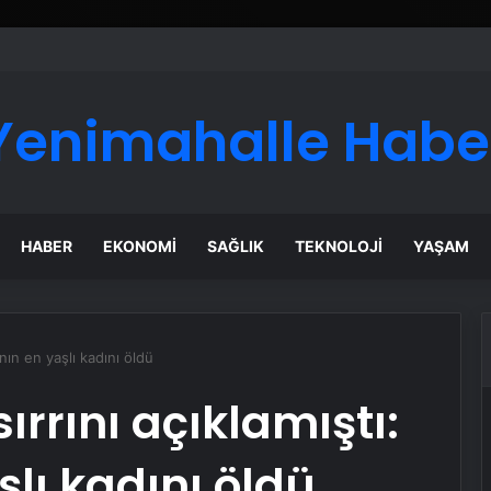
ı Dijital Taşımacılık Yazılımı
Yenimahalle Habe
HABER
EKONOMI
SAĞLIK
TEKNOLOJI
YAŞAM
ın en yaşlı kadını öldü
rrını açıklamıştı:
lı kadını öldü