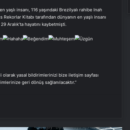
Katarsis Etkinliği Başkentte Yapıldı
 yaşlı insanı, 116 yaşındaki Brezilyalı rahibe Inah
s Rekorlar Kitabı tarafından dünyanın en yaşlı insanı
29 Aralık’ta hayatını kaybetmişti.
Yangında Yaşlı Çift Hayatını
Kaybetti
Ayvalık’ta Zincirleme Kaza: 4 Yaralı
Köyceğiz’de Sazlık Alanda Yangın
i olarak yasal bildirimlerinizi bize iletişim sayfası
Çıktı
rimlerinize geri dönüş sağlanılacaktır.”
Hatay’da Motosiklet Kazası: 16
Yaşındaki Sürücü Hayatını Kaybetti
Serjoy : Dijital Medya Ajansı, Google