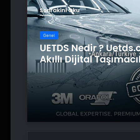
Sonrakini Oku
Genel
UETDS Nedir ? Uetds.
Akıllı Dijital Taşımacı
Yazılımı