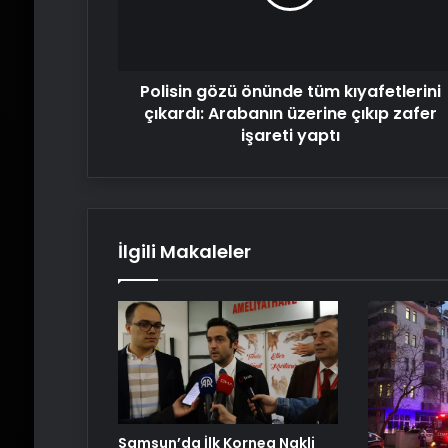
çıkardı:
Arabanın
üzerine
çıkıp
Polisin gözü önünde tüm kıyafetlerini
zafer
işareti
çıkardı: Arabanın üzerine çıkıp zafer
yaptı
işareti yaptı
İlgili Makaleler
Samsun’da İlk Kornea Nakli