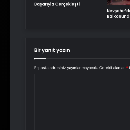
Başarıyla Gerçekleşti
Nevşehir’d
Balkonund
Bir yanıt yazın
E-posta adresiniz yayınlanmayacak.
Gerekli alanlar
*
i
Y
o
r
u
m
*