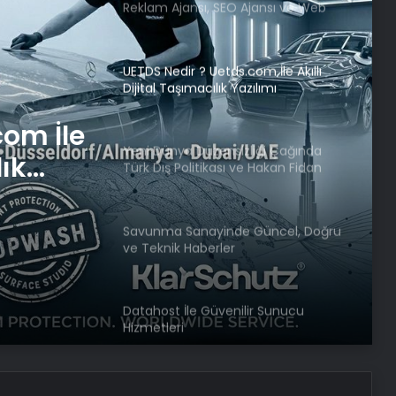
Reklam Ajansı, SEO Ajansı ve Web
Tasarım Ajansı
UETDS Nedir ? Uetds.com İle Akıllı
Dijital Taşımacılık Yazılımı
com İle
Yeni Dünya Düzensizliği Çağında
lık
Türk Dış Politikası ve Hakan Fidan
Faktörü
Savunma Sanayinde Güncel, Doğru
ve Teknik Haberler
Datahost İle Güvenilir Sunucu
Hizmetleri
Katarsis Etkinliği Başkentte Yapıldı