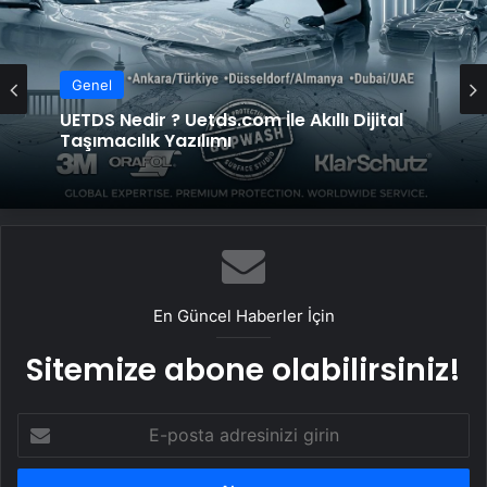
Genel
Genel
Yeni Dünya Düzensizliği Çağında Türk Dış
Politikası ve Hakan Fidan Faktörü
UETDS Nedir ? Uetds.com İle Akıllı Dijital
Taşımacılık Yazılımı
En Güncel Haberler İçin
Sitemize abone olabilirsiniz!
E-
posta
adresinizi