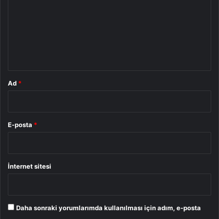
r
u
m
*
Ad
*
E-posta
*
İnternet sitesi
Daha sonraki yorumlarımda kullanılması için adım, e-posta