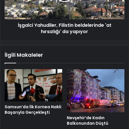
hırsızlığı'
da
yapıyor
İşgalci Yahudiler, Filistin beldelerinde 'at
hırsızlığı' da yapıyor
İlgili Makaleler
Samsun’da İlk Kornea Nakli
Başarıyla Gerçekleşti
Nevşehir’de Kadın
Balkonundan Düştü