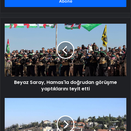
girin
Beyaz
Saray,
Hamas'la
doğrudan
görüşme
yaptıklarını
teyit
etti
Beyaz Saray, Hamas'la doğrudan görüşme
yaptıklarını teyit etti
İşgalci
Yahudiler,
Filistin
beldelerinde
'at