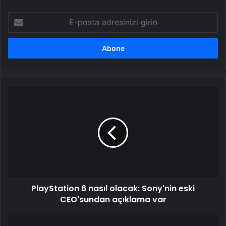
E-
posta
adresinizi
girin
PlayStation
6
nasıl
olacak:
Sony'nin
eski
CEO'sundan
açıklama
var
PlayStation 6 nasıl olacak: Sony'nin eski
CEO'sundan açıklama var
Samsung'un