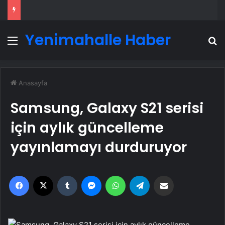
Yenimahalle Haber
Menü
A
Anasayfa
Samsung, Galaxy S21 serisi
için aylık güncelleme
yayınlamayı durduruyor
Facebook
X
Tumblr
Messenger
WhatsApp
Telegram
Email'den paylaş