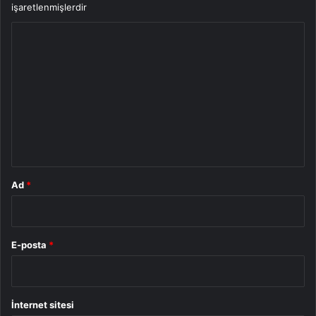
işaretlenmişlerdir
Y
o
r
u
m
*
Ad
*
E-posta
*
İnternet sitesi