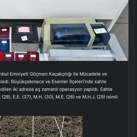
nbul Emniyeti Göçmen Kaçakçılığı ile Mücadele ve
ledi. Büyükçekmece ve Esenler İlçeleri’nde sahte
 edilen iki adrese eş zamanlı operasyon yapıldı. Sahte
28), E.E. (37), M.H. (30), M.E. (26) ve M.H.J. (29) isimli