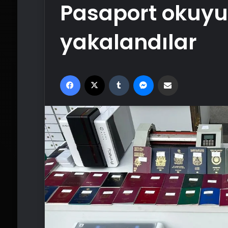
Pasaport okuyu
yakalandılar
Facebook
X
Tumblr
Messenger
Email'den paylaş