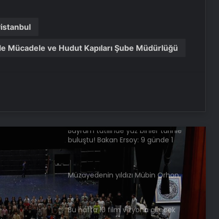
adliyeye sevk edildi
istanbul
Dede, oğul ve torunu katletmişlerdi!
Mahkemede çarpıcı ifadeler: Beni
 ile Mücadele ve Hudut Kapıları Şube Müdürlüğü
arayıp cinayeti üstlendi…
İzmir’de ağaca çarpan 27 yaşındaki
sürücüden acı haber: Yakınları yasa
boğuldu!
Bayram tatilinde yüz binler tarihle
buluştu! Bakan Ersoy: 9 günde 1
milyonu aştık
Müzayedenin yıldızı Mübin Orhon
ocuk
Bu hafta 10 film vizyona girecek