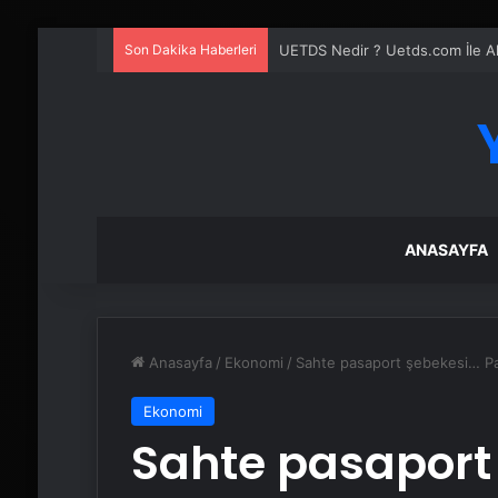
Son Dakika Haberleri
UETDS Nedir ? Uetds.com İle Akıll
ANASAYFA
Anasayfa
/
Ekonomi
/
Sahte pasaport şebekesi… Pas
Ekonomi
Sahte pasaport