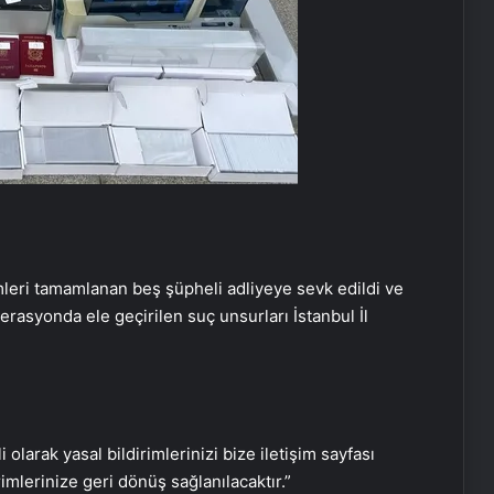
mleri tamamlanan beş şüpheli adliyeye sevk edildi ve
erasyonda ele geçirilen suç unsurları İstanbul İl
Otomobilin çarptığı öğretmen öldü
i olarak yasal bildirimlerinizi bize iletişim sayfası
5 kişinin öldürüldüğü olayda 9 kişi
rimlerinize geri dönüş sağlanılacaktır.”