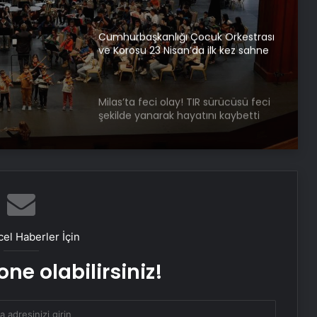
 23
ne
Cumhurbaşkanlığı Çocuk Orkestrası
ve Korosu 23 Nisan’da ilk kez sahne
alacak
Milas’ta feci olay! TIR sürücüsü feci
şekilde yanarak hayatını kaybetti
Dilan ve Engin Polat kara para
aklama suçundan hakim karşısında:
Duruşmada dikkat çeken gizli
tanığın ifşası skandalı!
Otomobilin çarptığı öğretmen öldü
el Haberler İçin
ne olabilirsiniz!
5 kişinin öldürüldüğü olayda 9 kişi
adliyeye sevk edildi