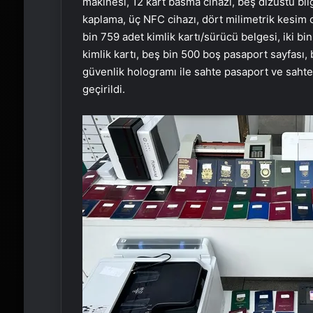
makinesi, 12 kart basma cihazı, beş dizüstü bilgi
kaplama, üç NFC cihazı, dört milimetrik kesim ci
bin 759 adet kimlik kartı/sürücü belgesi, iki bi
kimlik kartı, beş bin 500 boş pasaport sayfası,
güvenlik hologramı ile sahte pasaport ve sahte
geçirildi.