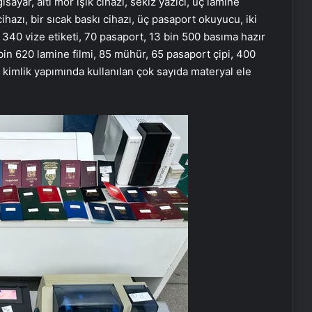
sayar, altı mor ışık cihazı, sekiz yazıcı, üç lamine
hazı, bir sıcak baskı cihazı, üç pasaport okuyucu, iki
n 340 vize etiketi, 70 pasaport, 13 bin 500 basıma hazır
 bin 620 lamine filmi, 85 mühür, 65 pasaport çipi, 400
 kimlik yapımında kullanılan çok sayıda materyal ele