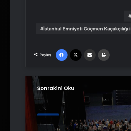
İstanbul Emniyeti Göçmen Kaçakçılığı
Facebook
X
Email'den paylaş
Yaz
Paylaş
Sonrakini Oku
Ekonomi
Cumhurbaşkanlığı Ç