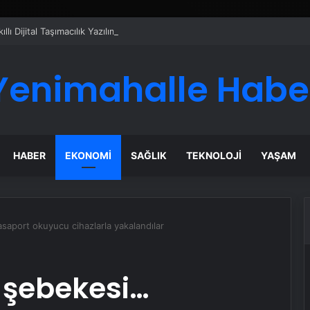
ı Dijital Taşımacılık Yazılımı
Yenimahalle Habe
HABER
EKONOMI
SAĞLIK
TEKNOLOJI
YAŞAM
aport okuyucu cihazlarla yakalandılar
 şebekesi…