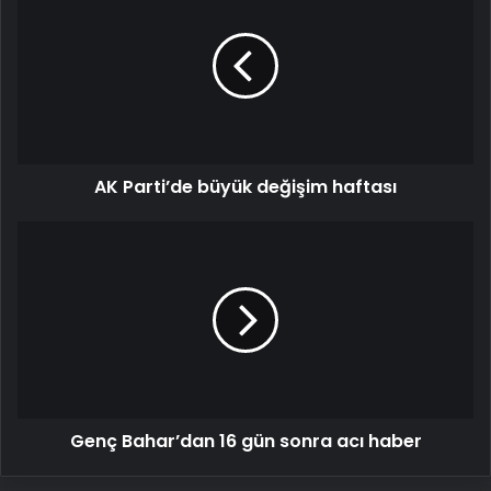
büyük
değişim
haftası
AK Parti’de büyük değişim haftası
Genç
Bahar’dan
16
gün
sonra
acı
haber
Genç Bahar’dan 16 gün sonra acı haber