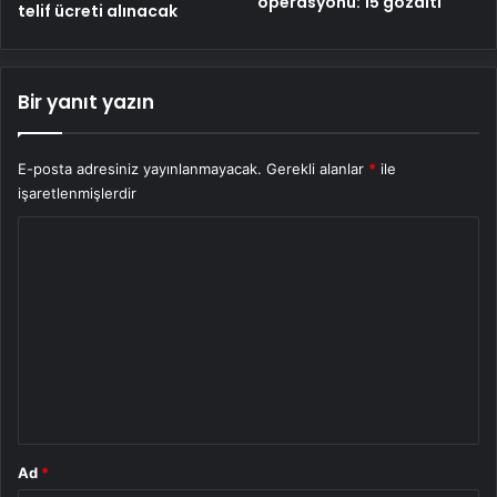
operasyonu: 15 gözaltı
telif ücreti alınacak
Bir yanıt yazın
E-posta adresiniz yayınlanmayacak.
Gerekli alanlar
*
ile
işaretlenmişlerdir
Y
o
r
u
m
*
Ad
*