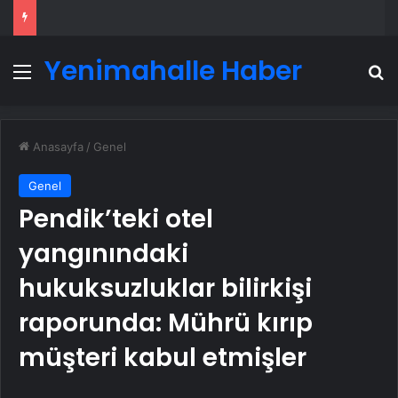
Yenimahalle Haber
Menü
A
Anasayfa
/
Genel
Genel
Pendik’teki otel
yangınındaki
hukuksuzluklar bilirkişi
raporunda: Mührü kırıp
müşteri kabul etmişler