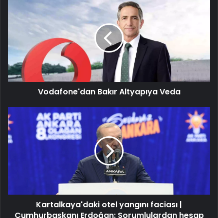
Bakır
Altyapıya
Veda
Vodafone'dan Bakır Altyapıya Veda
Kartalkaya'daki
otel
yangını
faciası
|
Cumhurbaşkanı
Erdoğan:
Sorumlulardan
hesap
Kartalkaya'daki otel yangını faciası |
sorulacak
Cumhurbaşkanı Erdoğan: Sorumlulardan hesap