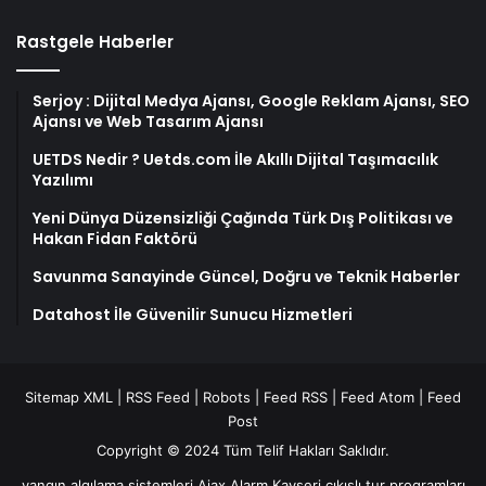
Rastgele Haberler
Serjoy : Dijital Medya Ajansı, Google Reklam Ajansı, SEO
Ajansı ve Web Tasarım Ajansı
UETDS Nedir ? Uetds.com İle Akıllı Dijital Taşımacılık
Yazılımı
Yeni Dünya Düzensizliği Çağında Türk Dış Politikası ve
Hakan Fidan Faktörü
Savunma Sanayinde Güncel, Doğru ve Teknik Haberler
Datahost İle Güvenilir Sunucu Hizmetleri
Sitemap XML
|
RSS Feed
|
Robots
|
Feed RSS
|
Feed Atom
|
Feed
Post
Copyright © 2024 Tüm Telif Hakları Saklıdır.
yangın algılama sistemleri
Ajax Alarm
Kayseri çıkışlı tur programları