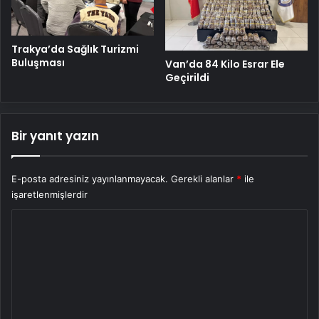
Trakya’da Sağlık Turizmi
Buluşması
Van’da 84 Kilo Esrar Ele
Geçirildi
Bir yanıt yazın
E-posta adresiniz yayınlanmayacak.
Gerekli alanlar
*
ile
işaretlenmişlerdir
Y
o
r
u
m