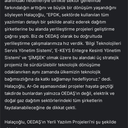
alanındaki hedefleriyle birlikte sektör genelinde
farkındalığın arttığını ve büyük bir dönüşüm yaşandığını
söyleyen Halaçoğlu, “EPDK, sektörde kullanılan tüm
yazılımları detaylı bir şekilde analiz ederek dağıtım
şirketlerine bu alanda yerlileştirme projeleri geliştirme
çağrısı yaptı. Biz de OEDAŞ olarak bu doğrultuda
yerlileştirme çalışmalarımıza hız verdik. ‘Bilgi Teknolojileri
Servis Yönetim Sistemi’, ‘E-KEYS Entegre Kesinti Yönetim
Sistemi’ ve ‘ŞİMŞEK’ olmak üzere bu alandaki üç stratejik
projemiz ile sürdürülebilir teknolojik dönüşüme
odaklanırken aynı zamanda ülkemizin teknolojik
bağımsızlığına da katkı sağlamayı hedefliyoruz.” dedi.
Halaçoğlu, Ar-Ge aşamasındaki projeler hayata geçtiği
takdirde bunlardan yalnızca OEDAŞ’ın değil, elektrik ve
doğal gaz dağıtım sektörlerindeki tüm şirketlerin
faydalanabileceğine de dikkat çekti.
Halaçoğlu, OEDAŞ’ın Yerli Yazılım Projeleri’ni şu şekilde