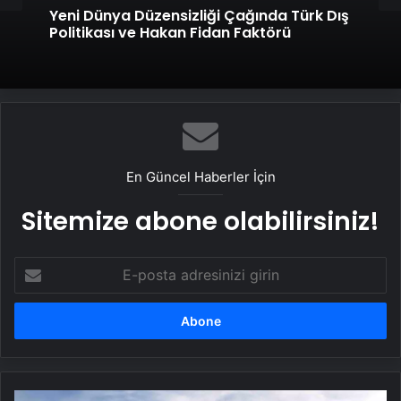
Yeni Dünya Düzensizliği Çağında Türk Dış
Politikası ve Hakan Fidan Faktörü
En Güncel Haberler İçin
Sitemize abone olabilirsiniz!
E-
posta
adresinizi
girin
Vodafone'dan