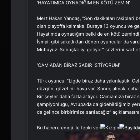
‘HAYATIMDA OYNADIĞIM EN KÖTÜ ZEMİN’
Mert Hakan Yandaş, “Son dakikaları rakipleri be
olan playoffa kalmaktı. Buraya 13 oyuncu ve ge
Hayatımda oynadığım belki de en kötü zemindi. 
İsmail gibi sakatlıktan dönen oyuncular da vardı
Mutluyuz. Sonuçlar iyi geliyor” sözlerini sarf ett
‘CAMİADAN BİRAZ SABIR İSTİYORUM’
Türk oyuncu, “Ligde biraz daha yakınlaştık. Gel
düzgün, güzel bir hava var. Sonuç almak, daha 
Bir şeyler daha fazla artıyor. Camiamıza biraz s
şampiyonluğu, Avrupa’da da gidebildiğimiz yere
da gelince birbirimize sarılacağız” açıklamasını 
Bu habere emoji ile tepki ver