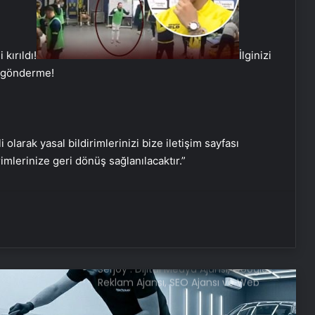
Ayvalık’ta Zincirleme Kaza: 4 Yaralı
kırıldı!
İlginizi
a gönderme!
Köyceğiz’de Sazlık Alanda Yangın
Çıktı
Hatay’da Motosiklet Kazası: 16
i olarak yasal bildirimlerinizi bize iletişim sayfası
Yaşındaki Sürücü Hayatını Kaybetti
rimlerinize geri dönüş sağlanılacaktır.”
Serjoy : Dijital Medya Ajansı, Google
Reklam Ajansı, SEO Ajansı ve Web
Tasarım Ajansı
UETDS Nedir ? Uetds.com İle Akıllı
Dijital Taşımacılık Yazılımı