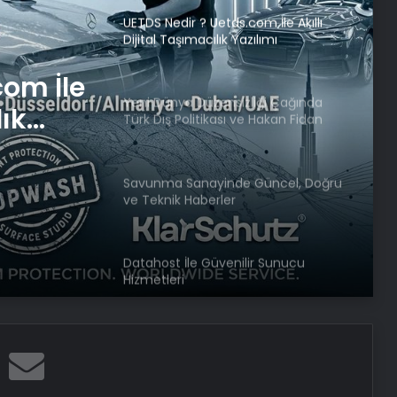
Yeni Dünya Düzensizliği Çağında
Türk Dış Politikası ve Hakan Fidan
Faktörü
iği
Savunma Sanayinde Güncel, Doğru
ve Teknik Haberler
tikası
örü
Datahost İle Güvenilir Sunucu
com İle
Hizmetleri
lık
Katarsis Etkinliği Başkentte Yapıldı
Yangında Yaşlı Çift Hayatını
Kaybetti