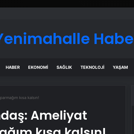
ı Dijital Taşımacılık Yazılımı
Yenimahalle Habe
HABER
EKONOMI
SAĞLIK
TEKNOLOJI
YAŞAM
parmağım kısa kalsın!
daş: Ameliyat
ğım kısa kalsın!