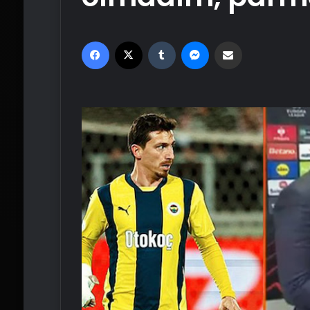
Facebook
X
Tumblr
Messenger
Email'den paylaş