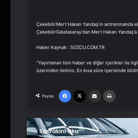
Çekebilir
Mert Hakan Yandaş’ın antrenmanda eli 
Çekebilir
Galatasaray’dan Mert Hakan Yandaş’
Haber Kaynak : SOZCU.COM.TR
“Yayınlanan tüm haber ve diğer içerikler ile ilgil
üzerinden iletiniz. En kısa süre içerisinde bildi
Facebook
X
Email'den paylaş
Yaz
Paylaş
Sonrakini Oku