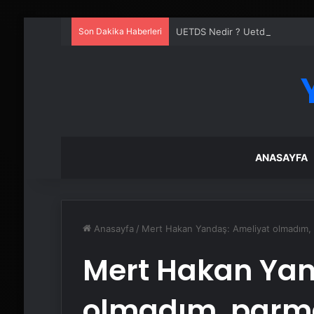
Son Dakika Haberleri
UETDS Nedir ? Uetds.com İle Akıll
ANASAYFA
Anasayfa
/
Mert Hakan Yandaş: Ameliyat olmadım, 
Mert Hakan Yan
olmadım, parma