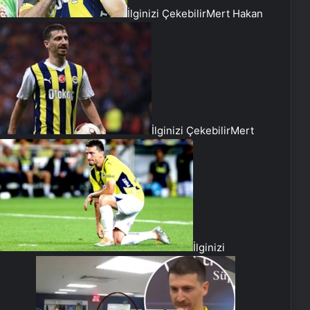
İlginizi Çekebilir
Mert Hakan
İlginizi Çekebilir
Mert
Katarsis Etkinliği Başkentte Yapıldı
İlginizi
Yangında Yaşlı Çift Hayatını
Kaybetti