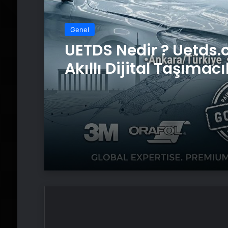
Genel
Genel
Yeni Dünya Düzensizl
Çağında Türk Dış Poli
ve Hakan Fidan Fakt
UETDS Nedir ? Uetds.
Akıllı Dijital Taşımacı
Yazılımı