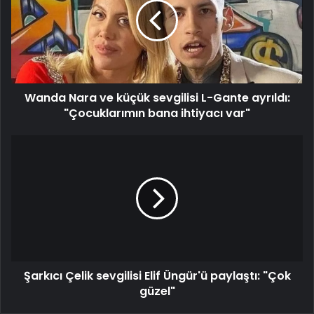
küçük
sevgilisi
L-
Gante
ayrıldı:
"Çocuklarımın
Wanda Nara ve küçük sevgilisi L-Gante ayrıldı:
bana
ihtiyacı
"Çocuklarımın bana ihtiyacı var"
var"
Şarkıcı
Çelik
sevgilisi
Elif
Üngür'ü
paylaştı:
"Çok
güzel"
Şarkıcı Çelik sevgilisi Elif Üngür'ü paylaştı: "Çok
güzel"