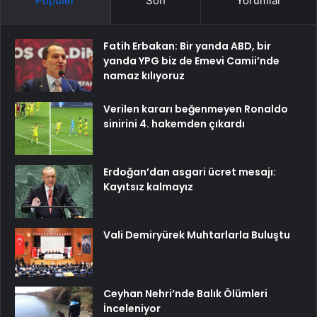
Popüler
Son
Yorumlar
Fatih Erbakan: Bir yanda ABD, bir
yanda YPG biz de Emevi Camii’nde
namaz kılıyoruz
Verilen kararı beğenmeyen Ronaldo
sinirini 4. hakemden çıkardı
Erdoğan’dan asgari ücret mesajı:
Kayıtsız kalmayız
Vali Demiryürek Muhtarlarla Buluştu
Ceyhan Nehri’nde Balık Ölümleri
İnceleniyor