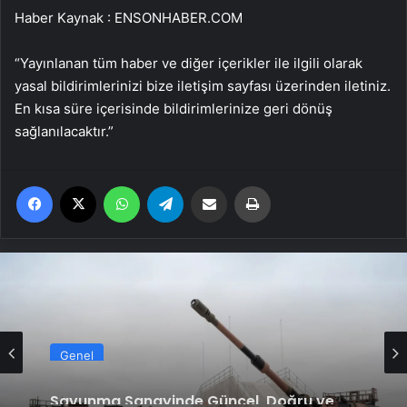
Haber Kaynak : ENSONHABER.COM
“Yayınlanan tüm haber ve diğer içerikler ile ilgili olarak
yasal bildirimlerinizi bize iletişim sayfası üzerinden iletiniz.
En kısa süre içerisinde bildirimlerinize geri dönüş
sağlanılacaktır.”
Facebook
X
WhatsApp
Telegram
Email'den paylaş
Yaz
Genel
Savunma Sanayinde Güncel, Doğru ve
Teknik Haberler