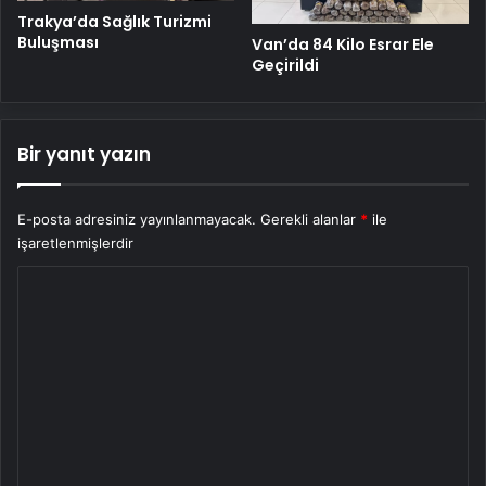
Trakya’da Sağlık Turizmi
Buluşması
Van’da 84 Kilo Esrar Ele
Geçirildi
Bir yanıt yazın
E-posta adresiniz yayınlanmayacak.
Gerekli alanlar
*
ile
işaretlenmişlerdir
Y
o
r
u
m
*