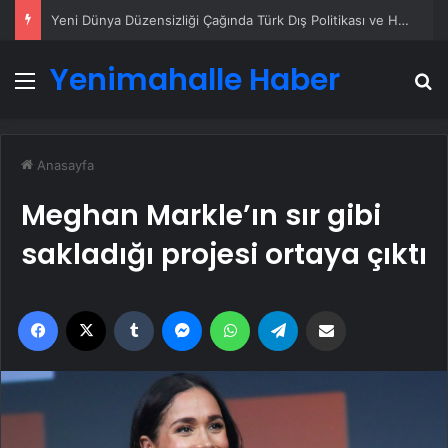
Yeni Dünya Düzensizliği Çağında Türk Dış Politikası ve Hakan Fidan Faktörü
Yenimahalle Haber
Menü
A
Anasayfa
Meghan Markle’ın sır gibi
sakladığı projesi ortaya çıktı
Facebook
X
Tumblr
Messenger
WhatsApp
Telegram
Email'den paylaş