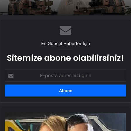
En Güncel Haberler İçin
Sitemize abone olabilirsiniz!
E-
posta
adresinizi
girin
Wanda
Nara
ve