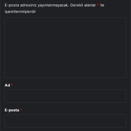
E-posta adresiniz yayınlanmayacak.
Gerekli alanlar
*
ile
işaretlenmişlerdir
Y
o
r
u
m
*
Ad
*
E-posta
*