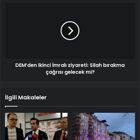
DEM’den
ikinci
İmralı
ziyareti:
Silah
bırakma
çağrısı
gelecek
mi?
DEM’den ikinci İmralı ziyareti: Silah bırakma
çağrısı gelecek mi?
İlgili Makaleler