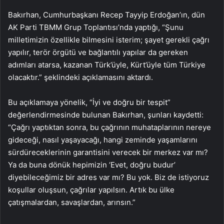
Bakırhan, Cumhurbaşkanı Recep Tayyip Erdoğan’ın, dün
AK Parti TBMM Grup Toplantısı’nda yaptığı, “Şunu
milletimizin özellikle bilmesini isterim; şayet gerekli çağrı
yapılır, terör örgütü ve bağlantılı yapılar da gereken
adımları atarsa, kazanan Türk’üyle, Kürt’üyle tüm Türkiye
olacaktır.” şeklindeki açıklamasını aktardı.
Bu açıklamaya yönelik, “İyi ve doğru bir tespit”
değerlendirmesinde bulunan Bakırhan, şunları kaydetti:
“Çağrı yaptıktan sonra, bu çağrının muhataplarının nereye
gideceği, nasıl yaşayacağı, hangi zeminde yaşamlarını
sürdüreceklerinin garantisini verecek bir merkez var mı?
Ya da buna dönük hepimizin ‘Evet, doğru budur’
diyebileceğimiz bir adres var mı? Bu yok. Biz de istiyoruz
koşullar oluşsun, çağrılar yapılsın. Artık bu ülke
çatışmalardan, savaşlardan, arınsın.”