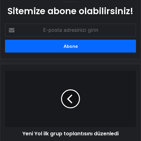
Sitemize abone olabilirsiniz!
E-
posta
adresinizi
girin
Yeni
Yol
ilk
grup
toplantısını
düzenledi
Yeni Yol ilk grup toplantısını düzenledi