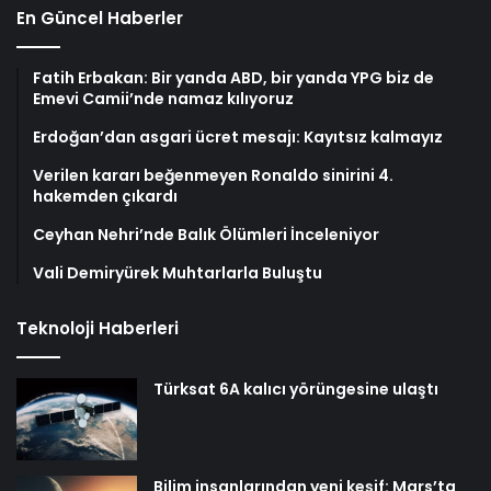
En Güncel Haberler
Fatih Erbakan: Bir yanda ABD, bir yanda YPG biz de
Emevi Camii’nde namaz kılıyoruz
Erdoğan’dan asgari ücret mesajı: Kayıtsız kalmayız
Verilen kararı beğenmeyen Ronaldo sinirini 4.
hakemden çıkardı
Ceyhan Nehri’nde Balık Ölümleri İnceleniyor
Vali Demiryürek Muhtarlarla Buluştu
Teknoloji Haberleri
Türksat 6A kalıcı yörüngesine ulaştı
Bilim insanlarından yeni keşif: Mars’ta