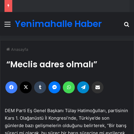
Yenimahalle Haber
Menü
A
Anasayfa
“Meclis adres olmalı”
Facebook
X
Tumblr
Messenger
WhatsApp
Telegram
Email'den paylaş
DEM Parti Eş Genel Başkanı Tülay Hatimoğulları, partisinin
Kars 1. Olağanüstü İl Kongresi’nde, Türkiye’de son
günlerde bazı gelişmelerin olduğunu belirterek, “Bir barış
süreci mi olacak, bu süreç bir barış sürecine mi evrilecek