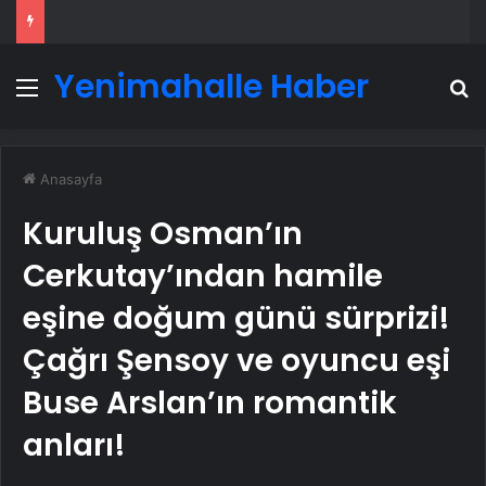
Yenimahalle Haber
Menü
A
Anasayfa
Kuruluş Osman’ın
Cerkutay’ından hamile
eşine doğum günü sürprizi!
Çağrı Şensoy ve oyuncu eşi
Buse Arslan’ın romantik
anları!