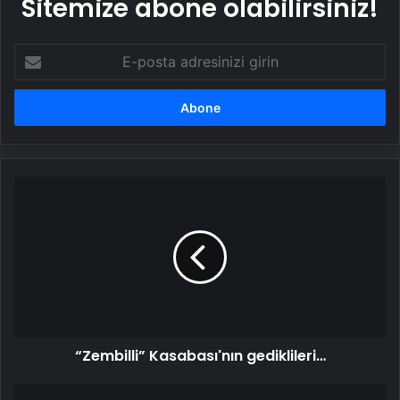
Sitemize abone olabilirsiniz!
E-
posta
adresinizi
girin
“Zembilli”
Kasabası'nın
gediklileri…
“Zembilli” Kasabası'nın gediklileri…
Mahmut