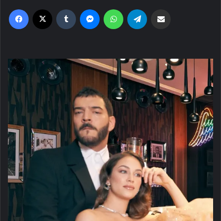
Facebook
X
Tumblr
Messenger
WhatsApp
Telegram
Email'den paylaş