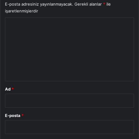
E-posta adresiniz yayınlanmayacak.
Gerekli alanlar
*
ile
işaretlenmişlerdir
Y
o
r
u
m
*
Ad
*
E-posta
*