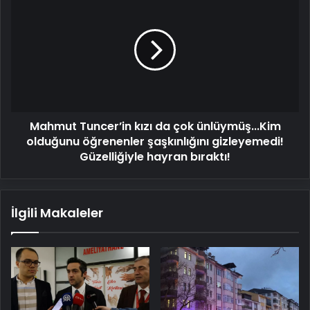
Tuncer’in
kızı
da
çok
ünlüymüş...Kim
olduğunu
öğrenenler
şaşkınlığını
Mahmut Tuncer’in kızı da çok ünlüymüş...Kim
gizleyemedi!
Güzelliğiyle
olduğunu öğrenenler şaşkınlığını gizleyemedi!
hayran
Güzelliğiyle hayran bıraktı!
bıraktı!
İlgili Makaleler