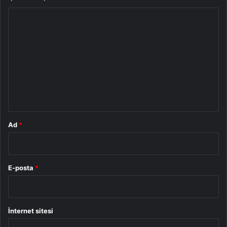
Y
o
r
u
m
*
Ad
*
E-posta
*
İnternet sitesi