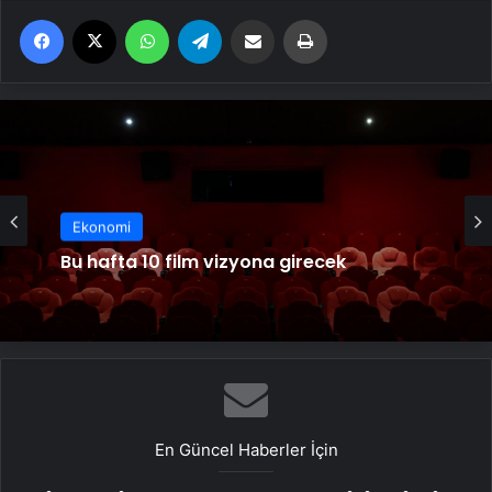
Facebook
X
WhatsApp
Telegram
Email'den paylaş
Yaz
Ekonomi
Ekonomi
Bu hafta 10 film vizyona girecek
Cumhurbaşkanlığı Çocuk Orkestrası ve
Korosu 23 Nisan’da ilk kez sahne alacak
En Güncel Haberler İçin