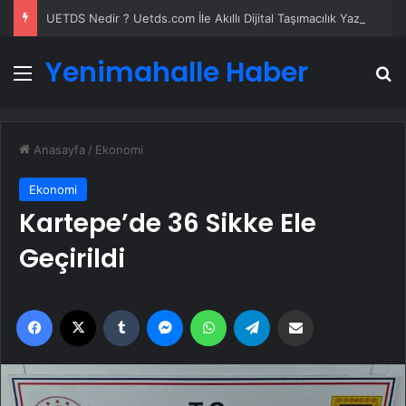
UETDS Nedir ? Uetds.com İle Akıllı Dijital Taşımacılık Yazılımı
Yenimahalle Haber
Menü
A
Anasayfa
/
Ekonomi
Ekonomi
Kartepe’de 36 Sikke Ele
Geçirildi
Facebook
X
Tumblr
Messenger
WhatsApp
Telegram
Email'den paylaş