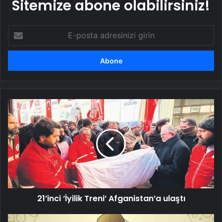
Sitemize abone olabilirsiniz!
E-
posta
adresinizi
girin
21’inci
‘İyilik
Treni’
Afganistan’a
ulaştı
21’inci ‘İyilik Treni’ Afganistan’a ulaştı
Esenler