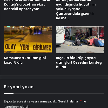
Konağı’na özel harekat
uyandığında hayatının
destekli operasyon!
şokunu yaşadı!
Çantasındaki gizemli
nesne…
Samsun’da katliam gibi
Bıçakla öldürüp çayıra
kaza: 5 ölü
atmışlar! Cesedini kardeşi
buldu
Bir yanıt yazın
E-posta adresiniz yayınlanmayacak.
Gerekli alanlar
*
ile
işaretlenmişlerdir