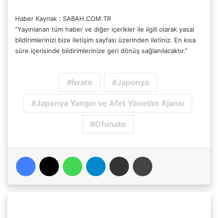
Haber Kaynak : SABAH.COM.TR
“Yayınlanan tüm haber ve diğer içerikler ile ilgili olarak yasal
bildirimlerinizi bize iletişim sayfası üzerinden iletiniz. En kısa
süre içerisinde bildirimlerinize geri dönüş sağlanılacaktır.”
İwate
Japonya
Japonya Yangın ve Afet Yönetim Ajansı
Ofunato
Facebook
X
WhatsApp
Telegram
Email'den paylaş
Yaz
Genel