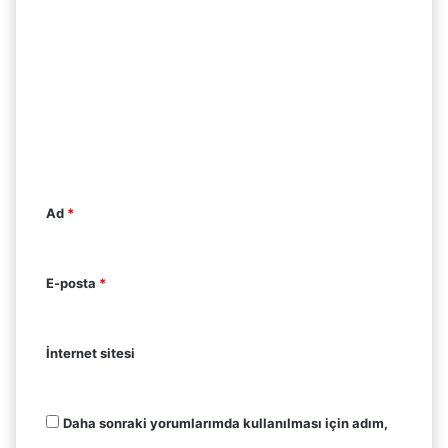
Y
o
r
u
m
*
Ad
*
E-posta
*
İnternet sitesi
Daha sonraki yorumlarımda kullanılması için adım,