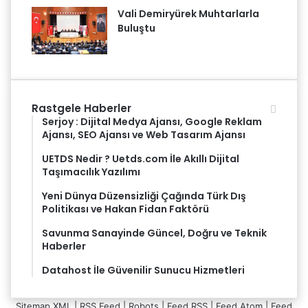
Vali Demiryürek Muhtarlarla
Buluştu
Rastgele Haberler
Serjoy : Dijital Medya Ajansı, Google Reklam
Ajansı, SEO Ajansı ve Web Tasarım Ajansı
UETDS Nedir ? Uetds.com İle Akıllı Dijital
Taşımacılık Yazılımı
Yeni Dünya Düzensizliği Çağında Türk Dış
Politikası ve Hakan Fidan Faktörü
Savunma Sanayinde Güncel, Doğru ve Teknik
Haberler
Datahost İle Güvenilir Sunucu Hizmetleri
Sitemap XML
|
RSS Feed
|
Robots
|
Feed RSS
|
Feed Atom
|
Feed