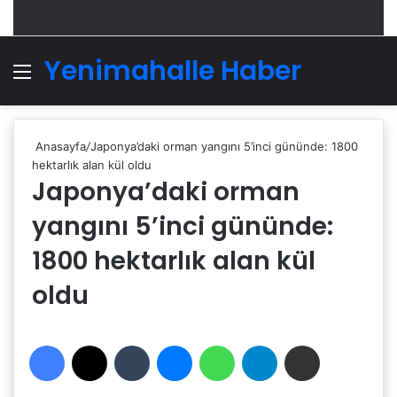
Yenimahalle Haber
Menü
A
Anasayfa
/
Japonya’daki orman yangını 5’inci gününde: 1800
hektarlık alan kül oldu
Japonya’daki orman
yangını 5’inci gününde:
1800 hektarlık alan kül
oldu
Facebook
X
Tumblr
Messenger
WhatsApp
Telegram
Email'den paylaş