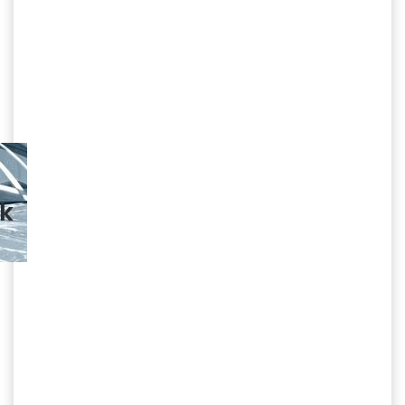
Serjoy : Dijital Medya
Ajansı, Google Reklam
Ajansı, SEO Ajansı ve Web
Tasarım Ajansı
ık