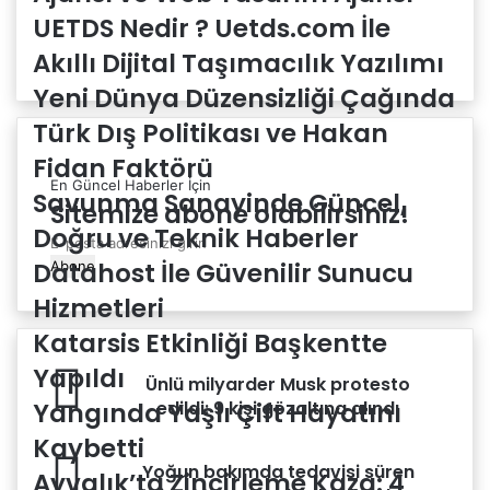
UETDS Nedir ? Uetds.com İle
Akıllı Dijital Taşımacılık Yazılımı
Yeni Dünya Düzensizliği Çağında
Türk Dış Politikası ve Hakan
Fidan Faktörü
En Güncel Haberler İçin
Savunma Sanayinde Güncel,
Sitemize abone olabilirsiniz!
Doğru ve Teknik Haberler
E-
Datahost İle Güvenilir Sunucu
posta
adresinizi
Hizmetleri
girin
Katarsis Etkinliği Başkentte
Yapıldı
Ünlü
Ünlü milyarder Musk protesto
milyarder
Yangında Yaşlı Çift Hayatını
edildi: 9 kişi gözaltına alındı
Musk
Kaybetti
protesto
Yoğun
edildi:
Yoğun bakımda tedavisi süren
Ayvalık’ta Zincirleme Kaza: 4
bakımda
9