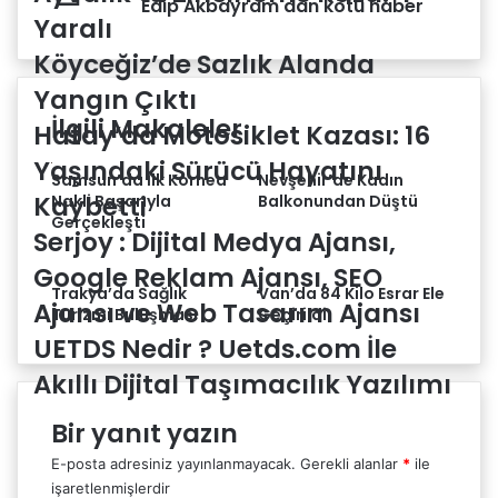
Edip Akbayram'dan kötü haber
tedavisi
Yaralı
kişi
süren
gözaltına
Köyceğiz’de Sazlık Alanda
Edip
alındı
Akbayram'dan
Yangın Çıktı
kötü
İlgili Makaleler
Hatay’da Motosiklet Kazası: 16
haber
Yaşındaki Sürücü Hayatını
Samsun’da İlk Kornea
Nevşehir’de Kadın
Kaybetti
Nakli Başarıyla
Balkonundan Düştü
Gerçekleşti
Serjoy : Dijital Medya Ajansı,
Google Reklam Ajansı, SEO
Trakya’da Sağlık
Van’da 84 Kilo Esrar Ele
Ajansı ve Web Tasarım Ajansı
Turizmi Buluşması
Geçirildi
UETDS Nedir ? Uetds.com İle
Akıllı Dijital Taşımacılık Yazılımı
Bir yanıt yazın
E-posta adresiniz yayınlanmayacak.
Gerekli alanlar
*
ile
işaretlenmişlerdir