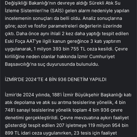
Değişikliği Bakanlığı’nın devreye aldığı Sürekli Atık Su
İzleme Sistemleri’ne (SAİS) gelen alarm nedeniyle yapılan
incelemenin sonuçları da belli oldu. Analiz sonuçlarına
göre; azot ve fosfor parametreleri değerlerin üzerinde
çıktı. Daha önce aynı ihlali 2 kez daha yaptığı tespit edilen
Eski Foça AAT’ye ilgili kanun gereğince 3 katı yaptırım
uygulanarak, 1 milyon 393 bin 755 TL ceza kesildi. Çevre
kirliliğine neden olanlar hakkında İzmir Cumhuriyet
Başsavcılığı’na suç duyurusunda bulunuldu.
İZMİR’DE 2024’TE 4 BİN 936 DENETİM YAPILDI
İzmir’de 2024 yılında, 188’i İzmir Büyükşehir Başkanlığı katı
atık depolama ve atık su arıtma tesislerine yönelik, 4 bin
748’i sanayi tesislerine yönelik toplam 4 bin 936 çevre
denetimi gerçekleştirildi. Çevre mevzuatına aykırı faaliyet
gösterdiği tespit edilen 207 işletmeye 119 milyon 954 bin
899 TL idari ceza uygulanırken, 23 tesis için faaliyet