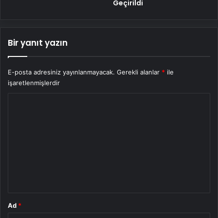
Geçirildi
Bir yanıt yazın
E-posta adresiniz yayınlanmayacak.
Gerekli alanlar
*
ile
işaretlenmişlerdir
Y
o
r
u
m
*
Ad
*