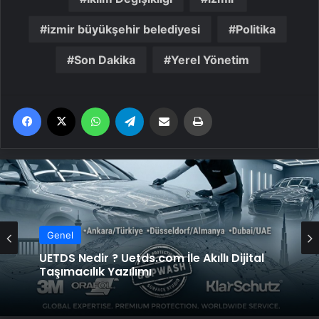
izmir büyükşehir belediyesi
Politika
Son Dakika
Yerel Yönetim
Facebook
X
WhatsApp
Telegram
Email'den paylaş
Yaz
Genel
Genel
Yeni Dünya Düzensizliği Çağında Türk Dış
Politikası ve Hakan Fidan Faktörü