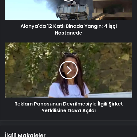
İşçi
Hastanede
Alanya'da 12 Katlı Binada Yangın: 4 İşçi
Hastanede
Reklam
Panosunun
Devrilmesiyle
İlgili
Şirket
Yetkilisine
Dava
Açıldı
Reklam Panosunun Devrilmesiyle İlgili Şirket
Yetkilisine Dava Açıldı
İlgili Makaleler