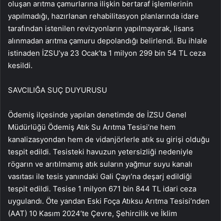
oluşan arıtma çamurlarına ilişkin bertaraf işlemlerinin
yapılmadığı, hazırlanan rehabilitasyon planlarında idare
tarafından istenilen revizyonların yapılmayarak, lisans
alınmadan arıtma çamuru depolandığı belirlendi. Bu ihlale
istinaden İZSU’ya 23 Ocak’ta 1 milyon 299 bin 54 TL ceza
kesildi.
SAVCILIĞA SUÇ DUYURUSU
Ödemiş ilçesinde yapılan denetimde de İZSU Genel
Müdürlüğü Ödemiş Atık Su Arıtma Tesisi’ne hem
kanalizasyondan hem de vidanjörlerle atık su girişi olduğu
tespit edildi. Tesisteki havuzun yetersizliği nedeniyle
rögarın ve arıtılmamış atık suların yağmur suyu kanalı
vasıtası ile tesis yanındaki Gali Çayı’na deşarj edildiği
tespit edildi. Tesise 1 milyon 671 bin 844 TL idari ceza
uygulandı. Öte yandan Eski Foça Atıksu Arıtma Tesisi’nden
(AAT) 10 Kasım 2024’te Çevre, Şehircilik ve İklim