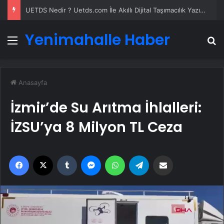
UETDS Nedir ? Uetds.com İle Akıllı Dijital Taşımacılık Yazılımı
Yenimahalle Haber
Menü
A
Anasayfa
İzmir’de Su Arıtma İhlalleri:
İZSU’ya 8 Milyon TL Ceza
Facebook
X
Tumblr
Messenger
WhatsApp
Telegram
Email'den paylaş