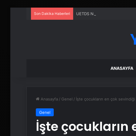
Son Dakika Haberleri
UETDS Nedir ? Uetds.com İle Akıll
ANASAYFA
Anasayfa
/
Genel
/
İşte çocukların en çok sevindiğ
Genel
İşte çocukların 