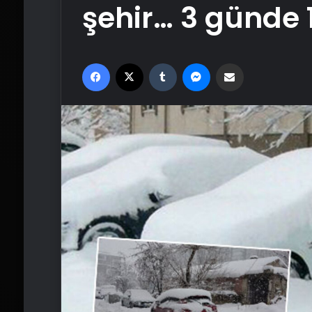
şehir… 3 günde 
Facebook
X
Tumblr
Messenger
Email'den paylaş