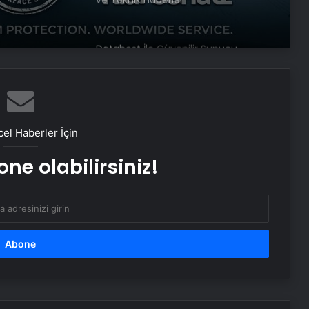
örü
Datahost İle Güvenilir Sunucu
Hizmetleri
Bahar Feyzan: PKK’nın silah
bırakmasının bize ne faydası var
el Haberler İçin
ABD’den PKK’nın feshine ilişkin
açıklama: Bir dönüm noktası
ne olabilirsiniz!
Bakanlar terör örgütü PKK’nın fesih
ve silah bırakma kararını
değerlendirdi
Havada motoru arızalanan uçak
İstanbul’a tek motorla iniş yaptı