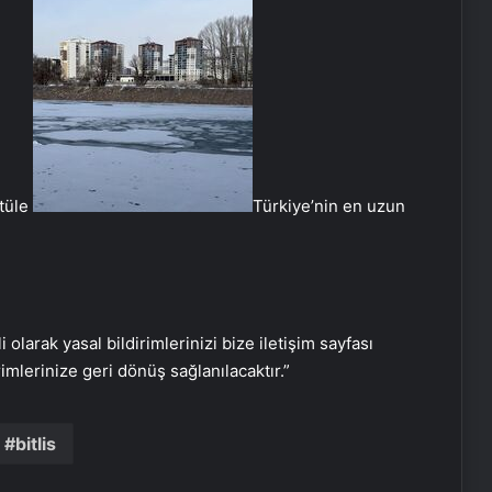
Bahar Feyzan: PKK’nın silah
bırakmasının bize ne faydası var
tüle
Türkiye’nin en uzun
ABD’den PKK’nın feshine ilişkin
açıklama: Bir dönüm noktası
Bakanlar terör örgütü PKK’nın fesih
ve silah bırakma kararını
i olarak yasal bildirimlerinizi bize iletişim sayfası
değerlendirdi
rimlerinize geri dönüş sağlanılacaktır.”
Havada motoru arızalanan uçak
İstanbul’a tek motorla iniş yaptı
bitlis