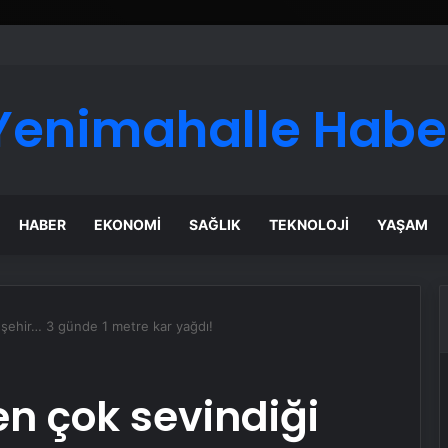
ı Dijital Taşımacılık Yazılımı
Yenimahalle Habe
HABER
EKONOMI
SAĞLIK
TEKNOLOJI
YAŞAM
i şehir… 3 günde 1 metre kar yağdı!
en çok sevindiği