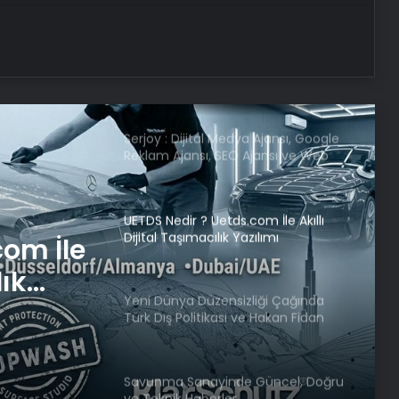
Mehmet Şimşek: Büyüme
potansiyeli artacak
Serjoy : Dijital Medya Ajansı, Google
Reklam Ajansı, SEO Ajansı ve Web
Tasarım Ajansı
UETDS Nedir ? Uetds.com İle Akıllı
Dijital Taşımacılık Yazılımı
Yeni Dünya Düzensizliği Çağında
com İle
Türk Dış Politikası ve Hakan Fidan
Faktörü
lık
Savunma Sanayinde Güncel, Doğru
iği
ve Teknik Haberler
tikası