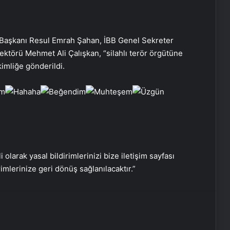
ABD’den PKK’nın feshine ilişkin
 Başkanı Resul Emrah Şahan, İBB Genel Sekreter
açıklama: Bir dönüm noktası
ektörü Mehmet Ali Çalışkan, “silahlı terör örgütüne
imliğe gönderildi.
Bakanlar terör örgütü PKK’nın fesih
ve silah bırakma kararını
değerlendirdi
Havada motoru arızalanan uçak
İstanbul’a tek motorla iniş yaptı
i olarak yasal bildirimlerinizi bize iletişim sayfası
rimlerinize geri dönüş sağlanılacaktır.”
Mehmet Şimşek: Büyüme
potansiyeli artacak
Serjoy : Dijital Medya Ajansı, Google