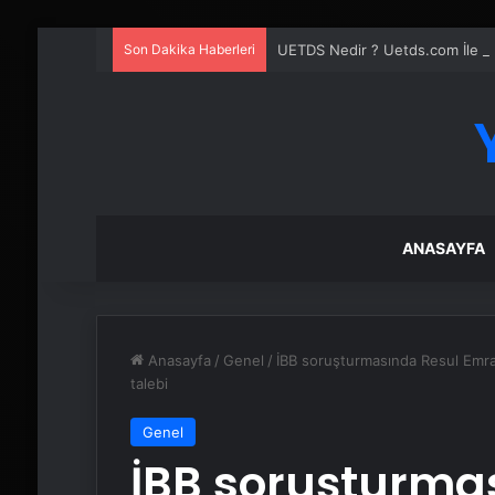
Son Dakika Haberleri
UETDS Nedir ? Uetds.com İle Akıll
ANASAYFA
Anasayfa
/
Genel
/
İBB soruşturmasında Resul Emra
talebi
Genel
İBB soruşturma