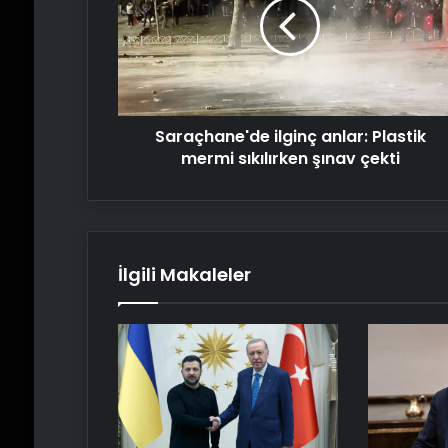
Plastik
mermi
sıkılırken
şınav
çekti
Saraçhane'de ilginç anlar: Plastik
mermi sıkılırken şınav çekti
İlgili Makaleler