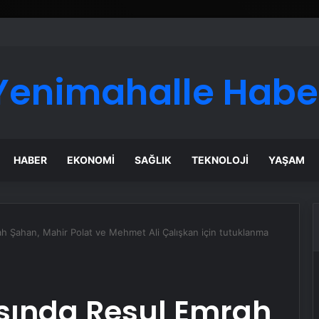
ı Dijital Taşımacılık Yazılımı
Yenimahalle Habe
HABER
EKONOMI
SAĞLIK
TEKNOLOJI
YAŞAM
h Şahan, Mahir Polat ve Mehmet Ali Çalışkan için tutuklanma
sında Resul Emrah