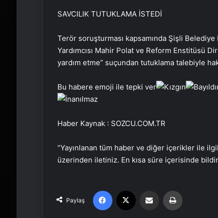
SAVCILIK TUTUKLAMA İSTEDİ
Terör soruşturması kapsamında Şişli Belediye
Yardımcısı Mahir Polat ve Reform Enstitüsü Dir
yardım etme” suçundan tutuklama talebiyle hak
Bu habere emoji ile tepki ver
Haber Kaynak : SOZCU.COM.TR
“Yayınlanan tüm haber ve diğer içerikler ile ilgil
üzerinden iletiniz. En kısa süre içerisinde bildi
Facebook
X
Email'den paylaş
Yaz
Paylaş