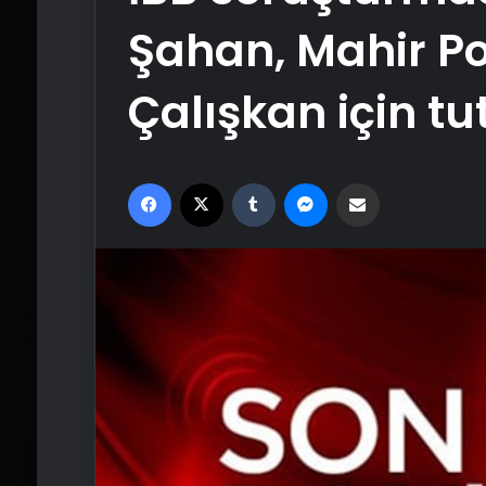
Şahan, Mahir Po
Çalışkan için t
Facebook
X
Tumblr
Messenger
Email'den paylaş