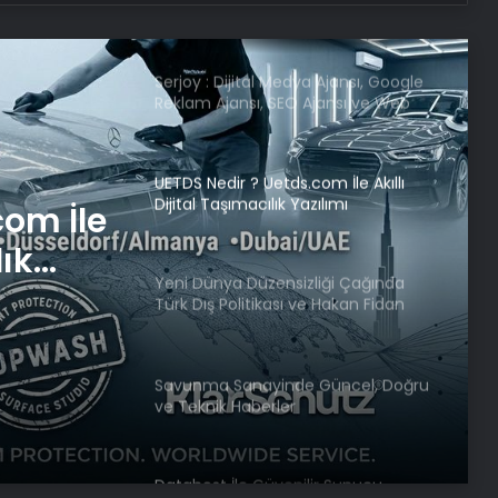
Reklam Ajansı, SEO Ajansı ve Web
Tasarım Ajansı
UETDS Nedir ? Uetds.com İle Akıllı
Dijital Taşımacılık Yazılımı
Yeni Dünya Düzensizliği Çağında
Türk Dış Politikası ve Hakan Fidan
iği
Faktörü
tikası
Savunma Sanayinde Güncel, Doğru
örü
ve Teknik Haberler
com İle
Datahost İle Güvenilir Sunucu
Hizmetleri
lık
Bahar Feyzan: PKK’nın silah