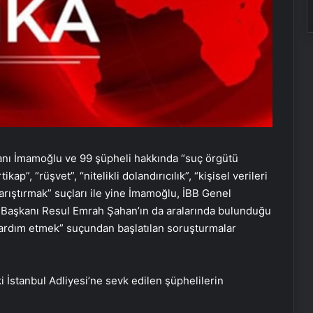
anı İmamoğlu ve 99 şüpheli hakkında “suç örgütü
ap”, “rüşvet”, “nitelikli dolandırıcılık”, “kişisel verileri
arıştırmak” suçları ile yine İmamoğlu, İBB Genel
ye Başkanı Resul Emrah Şahan’ın da aralarında bulunduğu
ardım etmek” suçundan başlatılan soruşturmalar
 İstanbul Adliyesi’ne sevk edilen şüphelilerin
Bahar Feyzan: PKK’nın silah
bırakmasının bize ne faydası var