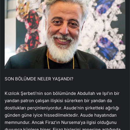
SON BÖLÜMDE NELER YAŞANDI?
Kızılcık Şerbeti’nin son bölümünde Abdullah ve Işıl’ın bir
yandan patron çalışan ilişkisi sürerken bir yandan da
dostlukları perçinleniyordur. Asude’nin şirketteki ağırlığı
günden güne iyice hissedilmektedir. Asude hayatından
memnundur. Ancak Firaz’ın Nursema’ya ilgisi olduğunu
duyunca küplere biner. Firaz hislerini annesine açtığında