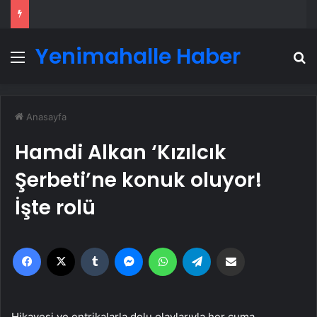
Yenimahalle Haber
Menü
A
Anasayfa
Hamdi Alkan ‘Kızılcık
Şerbeti’ne konuk oluyor!
İşte rolü
Facebook
X
Tumblr
Messenger
WhatsApp
Telegram
Email'den paylaş
Hikayesi ve entrikalarla dolu olaylarıyla her cuma