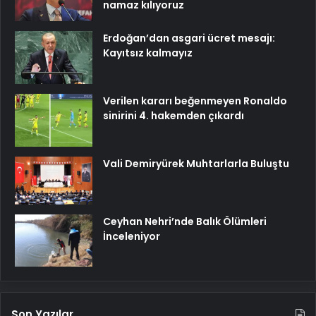
namaz kılıyoruz
Erdoğan’dan asgari ücret mesajı:
Kayıtsız kalmayız
Verilen kararı beğenmeyen Ronaldo
sinirini 4. hakemden çıkardı
Vali Demiryürek Muhtarlarla Buluştu
Ceyhan Nehri’nde Balık Ölümleri
İnceleniyor
Son Yazılar