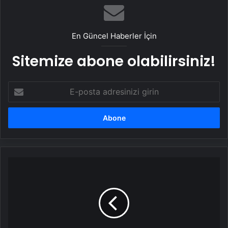
En Güncel Haberler İçin
Sitemize abone olabilirsiniz!
E-
posta
adresinizi
girin
Bütün
kazancını
gayrimenkule
yatırmış!
İşte
Emrah'ın
sahip