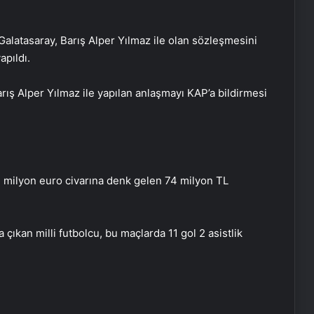
Galatasaray, Barış Alper Yılmaz ile olan sözleşmesini
pıldı.
rış Alper Yılmaz ile yapılan anlaşmayı KAP’a bildirmesi
Katarsis Etkinliği Başkentte Yapıldı
2 milyon euro civarına denk gelen 74 milyon TL
Yangında Yaşlı Çift Hayatını
Kaybetti
çıkan milli futbolcu, bu maçlarda 11 gol 2 asistlik
Ayvalık’ta Zincirleme Kaza: 4 Yaralı
Köyceğiz’de Sazlık Alanda Yangın