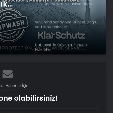
tikası
ve Teknik Haberler
örü
Datahost İle Güvenilir Sunucu
Hizmetleri
com İle
lık
Katarsis Etkinliği Başkentte Yapıldı
Yangında Yaşlı Çift Hayatını
Kaybetti
Ayvalık’ta Zincirleme Kaza: 4 Yaralı
el Haberler İçin
ne olabilirsiniz!
Köyceğiz’de Sazlık Alanda Yangın
Çıktı