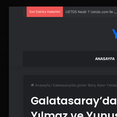
Son Dakika Haberleri
UETDS Nedir ? Uetds.com İle Akıll
ANASAYFA
Anasayfa
/
Galatasaray’da gözler Barış Alper Yılm
Galatasaray’da 
Yılmaz ve Yunu