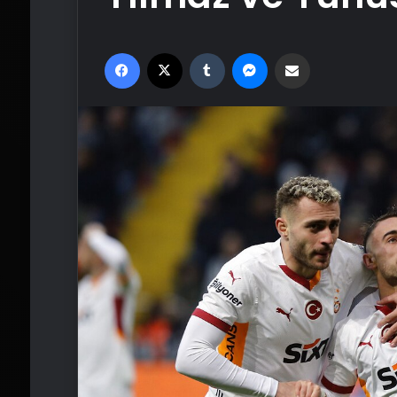
Facebook
X
Tumblr
Messenger
Email'den paylaş