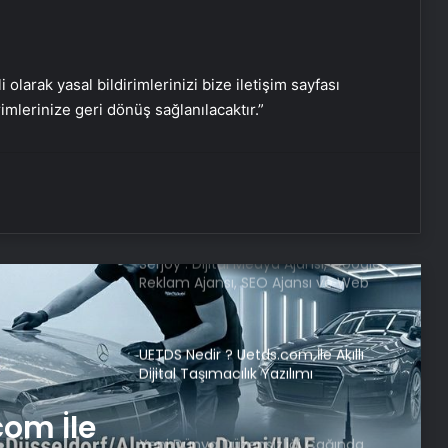
Çıktı
Hatay’da Motosiklet Kazası: 16
i olarak yasal bildirimlerinizi bize iletişim sayfası
Yaşındaki Sürücü Hayatını Kaybetti
rimlerinize geri dönüş sağlanılacaktır.”
Serjoy : Dijital Medya Ajansı, Google
Reklam Ajansı, SEO Ajansı ve Web
Tasarım Ajansı
UETDS Nedir ? Uetds.com İle Akıllı
Dijital Taşımacılık Yazılımı
Yeni Dünya Düzensizliği Çağında
Türk Dış Politikası ve Hakan Fidan
Faktörü
iği
Savunma Sanayinde Güncel, Doğru