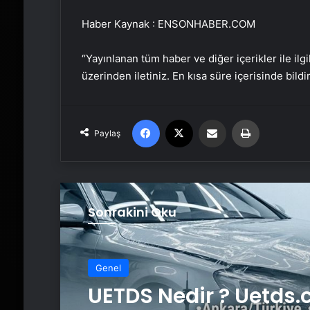
Haber Kaynak : ENSONHABER.COM
“Yayınlanan tüm haber ve diğer içerikler ile ilgil
üzerinden iletiniz. En kısa süre içerisinde bildi
Facebook
X
Email'den paylaş
Yaz
Paylaş
Sonrakini Oku
Genel
Yeni Dünya Düzensizl
Genel