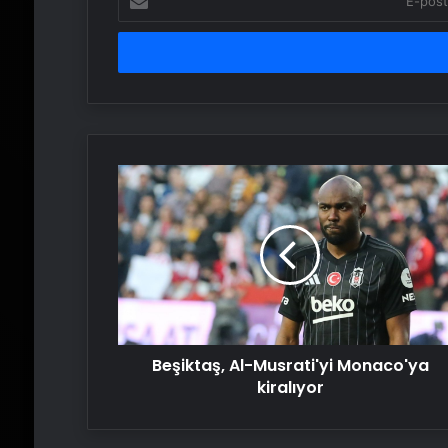
posta
adresinizi
girin
Beşiktaş,
Al-
Musrati'yi
Monaco'ya
kiralıyor
Beşiktaş, Al-Musrati'yi Monaco'ya
kiralıyor