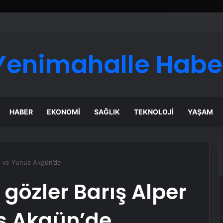
ı Dijital Taşımacılık Yazılımı
Yenimahalle Habe
HABER
EKONOMI
SAĞLIK
TEKNOLOJI
YAŞAM
az ve Yunus Akgün’de
gözler Barış Alper
s Akgün’de