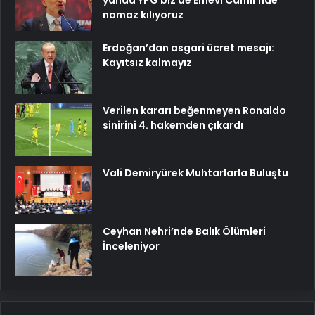
yanda YPG biz de Emevi Camii’nde
namaz kılıyoruz
Erdoğan’dan asgari ücret mesajı:
Kayıtsız kalmayız
Verilen kararı beğenmeyen Ronaldo
sinirini 4. hakemden çıkardı
Vali Demiryürek Muhtarlarla Buluştu
Ceyhan Nehri’nde Balık Ölümleri
İnceleniyor