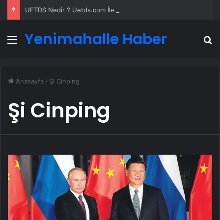
UETDS Nedir ? Uetds.com İle Akıllı Dijital Taşımacılık Yazılımı
Yenimahalle Haber
Menü
A
Anasayfa
/
Şi Cinping
Şi Cinping