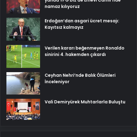
yanda YPG biz de Emevi Camii’nde
namaz kılıyoruz
Erdoğan’dan asgari ücret mesajı:
Kayıtsız kalmayız
Verilen kararı beğenmeyen Ronaldo
sinirini 4. hakemden çıkardı
Ceyhan Nehri’nde Balık Ölümleri
İnceleniyor
Vali Demiryürek Muhtarlarla Buluştu