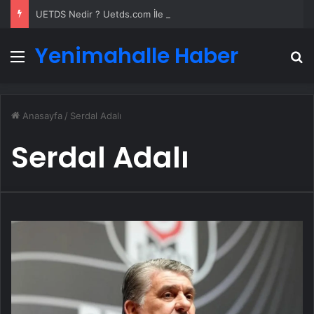
UETDS Nedir ? Uetds.com İle Akıllı Dijital Taşımacılık Yazılımı
Yenimahalle Haber
Menü
A
Anasayfa
/
Serdal Adalı
Serdal Adalı