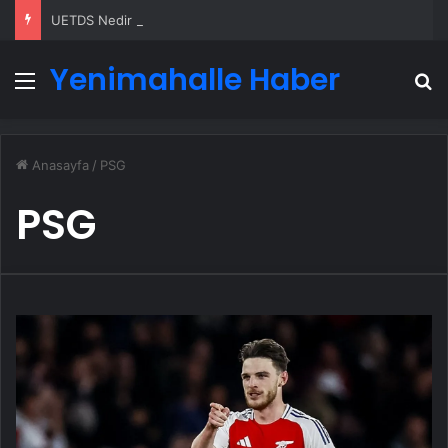
UETDS Nedir ? Uetds.com İle Akıllı Dijital Taşımacılık Yazılımı
Yenimahalle Haber
Menü
A
Anasayfa
/
PSG
PSG