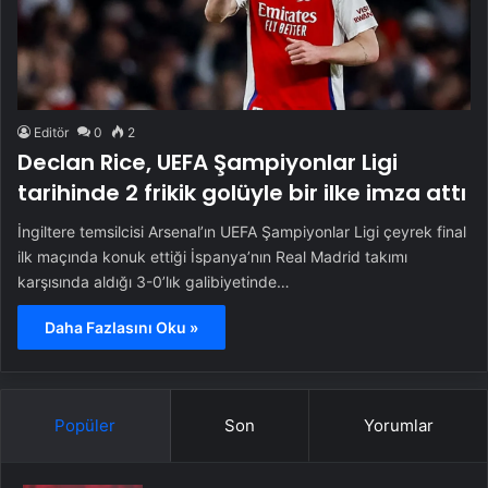
Editör
0
2
Declan Rice, UEFA Şampiyonlar Ligi
tarihinde 2 frikik golüyle bir ilke imza attı
İngiltere temsilcisi Arsenal’ın UEFA Şampiyonlar Ligi çeyrek final
ilk maçında konuk ettiği İspanya’nın Real Madrid takımı
karşısında aldığı 3-0’lık galibiyetinde…
Daha Fazlasını Oku »
Popüler
Son
Yorumlar