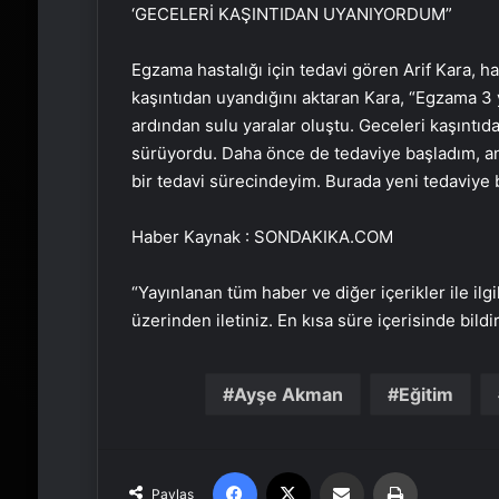
‘GECELERİ KAŞINTIDAN UYANIYORDUM”
Egzama hastalığı için tedavi gören Arif Kara, has
kaşıntıdan uyandığını aktaran Kara, “Egzama 3 yı
ardından sulu yaralar oluştu. Geceleri kaşınt
sürüyordu. Daha önce de tedaviye başladım, anc
bir tedavi sürecindeyim. Burada yeni tedaviye ba
Haber Kaynak : SONDAKIKA.COM
“Yayınlanan tüm haber ve diğer içerikler ile ilgil
üzerinden iletiniz. En kısa süre içerisinde bildi
Ayşe Akman
Eğitim
Facebook
X
Email'den paylaş
Yaz
Paylaş