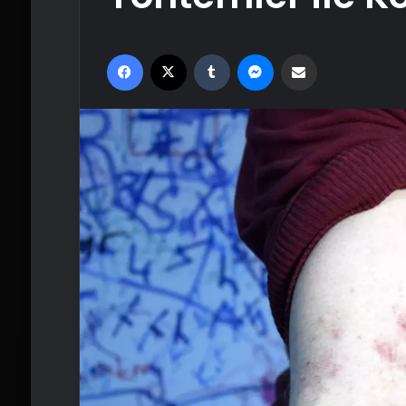
Facebook
X
Tumblr
Messenger
Email'den paylaş