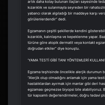
artık daha kolay bulunan ilaçları sayesinde ted
kızarıklık ve sulanmayla seyreden bir rahatsız
yabancı olarak algıladığı bir maddeye karşı verd
görülenlerdendir” dedi.
Egzamanın çeşitli şekillerde kendini gösterebil
kızarıklık, kalınlaşma ve kepeklenme yapar. Baz
türüne göre atopik dermatit veya kontakt egzama
doğrudan etkiler” diye konuştu.
‘YAMA TESTİ GİBİ TANI YÖNTEMLERİ KULLAN
Egzama teşhisinde öncelikle alerjik durumun be
“Alerjik olup olmadığını anlamak için yama testi
hastalıklardan ayırmak için mantar gibi deri has
egzaması geçmezse biyopsi bile alabiliyoruz. Ba
tür kapsamlı değerlendirmeler, doğru tedavi pl