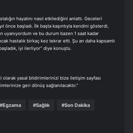
Katarsis Etkinliği Başkentte Yapıldı
talığın hayatını nasıl etkilediğini anlattı. Geceleri
l önce başladı. İlk başta kaşıntıyla kendini gösterdi,
ıdan uyanıyordum ve bu durum bazen 1 saat kadar
Yangında Yaşlı Çift Hayatını
ak hastalık birkaç kez tekrar etti. Şu an daha kapsamlı
Kaybetti
şladık, iyi ilerliyor” diye konuştu.
Ayvalık’ta Zincirleme Kaza: 4 Yaralı
i olarak yasal bildirimlerinizi bize iletişim sayfası
Köyceğiz’de Sazlık Alanda Yangın
rimlerinize geri dönüş sağlanılacaktır.”
Çıktı
Egzama
Sağlık
Son Dakika
Hatay’da Motosiklet Kazası: 16
Yaşındaki Sürücü Hayatını Kaybetti