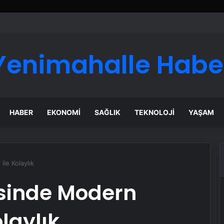
ı Dijital Taşımacılık Yazılımı
Yenimahalle Habe
HABER
EKONOMI
SAĞLIK
TEKNOLOJI
YAŞAM
le Kolaylık
sinde Modern
laylık