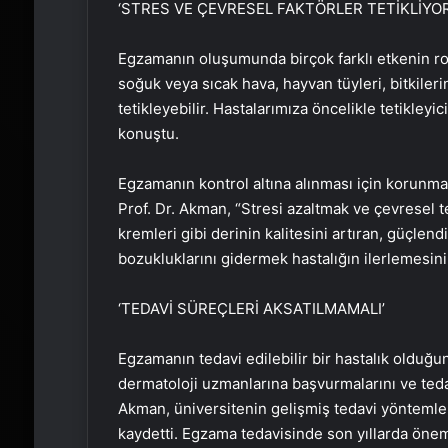
‘STRES VE ÇEVRESEL FAKTÖRLER TETİKLİYOR
Egzamanın oluşumunda birçok farklı etkenin rol
soğuk veya sıcak hava, hayvan tüyleri, bitkilerin
tetikleyebilir. Hastalarımıza öncelikle tetikley
konuştu.
Egzamanın kontrol altına alınması için korunma
Prof. Dr. Akman, “Stresi azaltmak ve çevresel t
kremleri gibi derinin kalitesini artıran, güçlen
bozukluklarını gidermek hastalığın ilerlemesini
‘TEDAVİ SÜREÇLERİ AKSATILMAMALI’
Egzamanın tedavi edilebilir bir hastalık olduğ
dermatoloji uzmanlarına başvurmalarını ve tedav
Akman, üniversitenin gelişmiş tedavi yönteml
kaydetti. Egzama tedavisinde son yıllarda önem