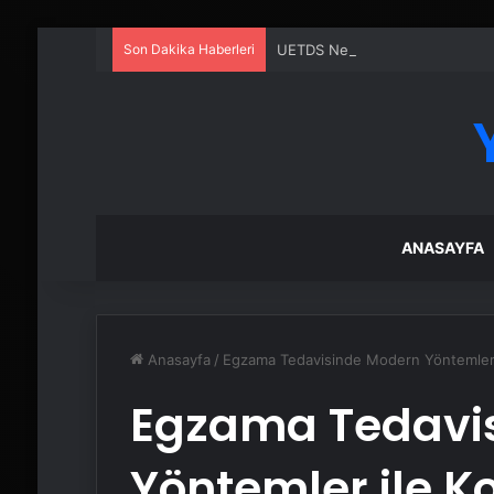
Son Dakika Haberleri
UETDS Nedir ? Uetds.com İle Akıll
ANASAYFA
Anasayfa
/
Egzama Tedavisinde Modern Yöntemler i
Egzama Tedavi
Yöntemler ile Ko