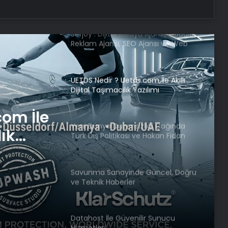
Serjoy : Dijital Medya Ajansı, Google
Reklam Ajansı, SEO Ajansı ve Web
Tasarım Ajansı
UETDS Nedir ? Uetds.com İle Akıllı
Dijital Taşımacılık Yazılımı
Yeni Dünya Düzensizliği Çağında
Türk Dış Politikası ve Hakan Fidan
Faktörü
com İle
Savunma Sanayinde Güncel, Doğru
lık
ve Teknik Haberler
iği
tikası
Datahost İle Güvenilir Sunucu
Hizmetleri
örü