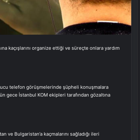
şına kaçışlarını organize ettiği ve süreçte onlara yardım
onucu telefon görüşmelerinde şüpheli konuşmalara
Bahar Feyzan: PKK’nın silah
dün gece İstanbul KOM ekipleri tarafından gözaltına
bırakmasının bize ne faydası var
ABD’den PKK’nın feshine ilişkin
açıklama: Bir dönüm noktası
an ve Bulgaristan’a kaçmalarını sağladığı ileri