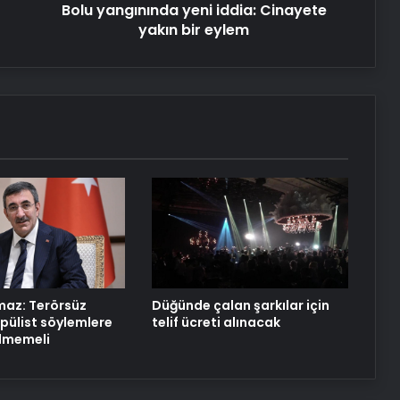
Bolu yangınında yeni iddia: Cinayete
yakın bir eylem
Yeni Dünya Düzensizliği Çağında
Türk Dış Politikası ve Hakan Fidan
Faktörü
Savunma Sanayinde Güncel, Doğru
ve Teknik Haberler
Datahost İle Güvenilir Sunucu
Hizmetleri
maz: Terörsüz
Düğünde çalan şarkılar için
opülist söylemlere
telif ücreti alınacak
lmemeli