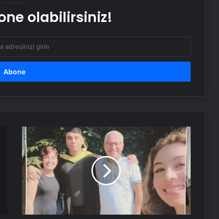
ne olabilirsiniz!
Bakanlar terör örgütü PKK’nın fesih
ve silah bırakma kararını
değerlendirdi
Havada motoru arızalanan uçak
İstanbul’a tek motorla iniş yaptı
Mehmet Şimşek: Büyüme
potansiyeli artacak
Bolu
yangınında
yeni
Serjoy : Dijital Medya Ajansı, Google
Reklam Ajansı, SEO Ajansı ve Web
iddia:
Tasarım Ajansı
Cinayete
yakın
bir
UETDS Nedir ? Uetds.com İle Akıllı
eylem
Dijital Taşımacılık Yazılımı