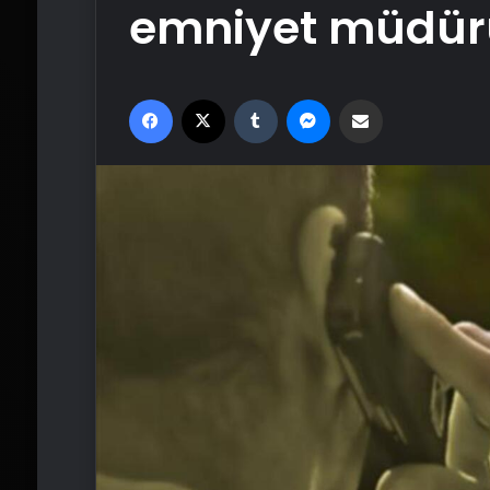
emniyet müdürü
Facebook
X
Tumblr
Messenger
Email'den paylaş