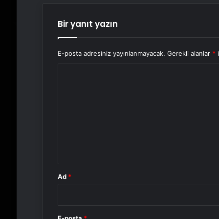
Bir yanıt yazın
E-posta adresiniz yayınlanmayacak.
Gerekli alanlar
*
i
Y
o
r
u
m
*
Ad
*
E-posta
*