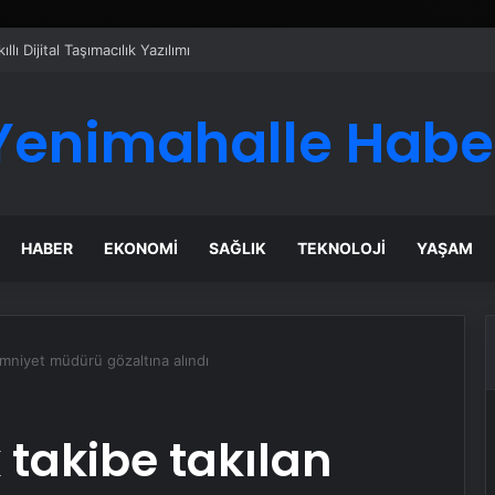
 Türk Dış Politikası ve Hakan Fidan Faktörü
Yenimahalle Habe
HABER
EKONOMI
SAĞLIK
TEKNOLOJI
YAŞAM
emniyet müdürü gözaltına alındı
 takibe takılan