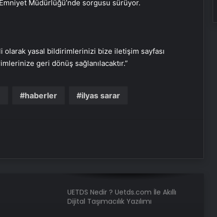
ul Emniyet Müdürlüğü’nde sorgusu sürüyor.
Bakanlar terör örgütü PKK’nın fesih
ve silah bırakma kararını
değerlendirdi
i olarak yasal bildirimlerinizi bize iletişim sayfası
Havada motoru arızalanan uçak
rimlerinize geri dönüş sağlanılacaktır.”
İstanbul’a tek motorla iniş yaptı
ü
haberler
ilyas sarar
Mehmet Şimşek: Büyüme
potansiyeli artacak
Serjoy : Dijital Medya Ajansı, Google
Reklam Ajansı, SEO Ajansı ve Web
Tasarım Ajansı
UETDS Nedir ? Uetds.com İle Akıllı
Dijital Taşımacılık Yazılımı