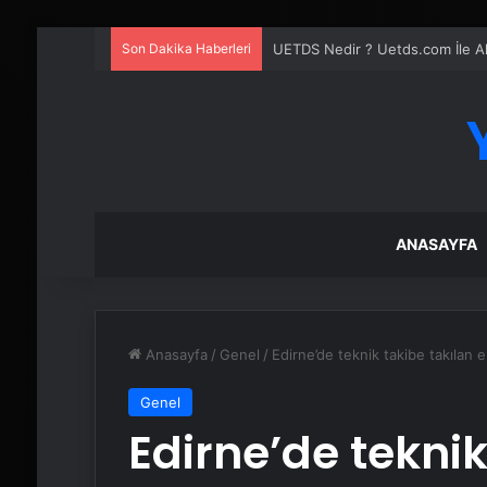
Son Dakika Haberleri
Yeni Dünya Düzensizliği Çağında
ANASAYFA
Anasayfa
/
Genel
/
Edirne’de teknik takibe takılan 
Genel
Edirne’de teknik