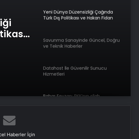
Yeni Dünya Düzensizliği Çağında
Türk Dış Politikası ve Hakan Fidan
iği
Faktörü
tikası
Savunma Sanayinde Güncel, Doğru
örü
ve Teknik Haberler
Datahost İle Güvenilir Sunucu
Hizmetleri
Bahar Feyzan: PKK’nın silah
bırakmasının bize ne faydası var
ABD’den PKK’nın feshine ilişkin
açıklama: Bir dönüm noktası
el Haberler İçin