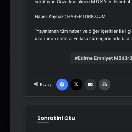
sürülüyor. Gözaltına alınan M.D.K.’nin, İstanb
Haber Kaynak : HABERTURK.COM
“Yayınlanan tüm haber ve diğer içerikler ile ilgil
üzerinden iletiniz. En kısa süre içerisinde bildi
Edirne Emniyet Müdür
Facebook
X
Email'den paylaş
Yaz
Paylaş
Sonrakini Oku