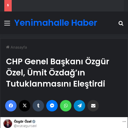
Yenimahalle Haber
Menü
A
Anasayfa
CHP Genel Başkanı Özgür
Özel, Ümit Özdağ’ın
Tutuklanmasını Eleştirdi
Facebook
X
Tumblr
Messenger
WhatsApp
Telegram
Email'den paylaş