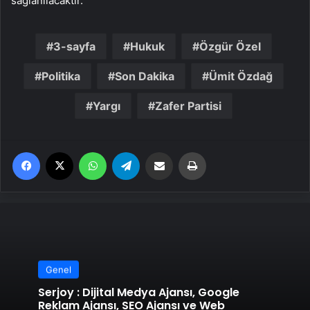
sağlanılacaktır.”
3-sayfa
Hukuk
Özgür Özel
Politika
Son Dakika
Ümit Özdağ
Yargı
Zafer Partisi
Facebook
X
WhatsApp
Telegram
Email'den paylaş
Yaz
Genel
Serjoy : Dijital Medya Ajansı, Google
Reklam Ajansı, SEO Ajansı ve Web