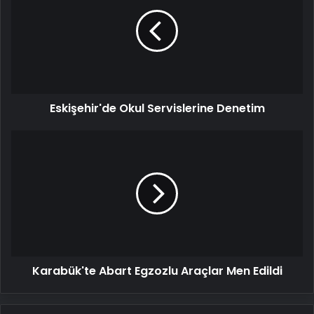
Servislerine
Denetim
Eskişehir'de Okul Servislerine Denetim
Karabük'te
Abart
Egzozlu
Araçlar
Men
Edildi
Karabük'te Abart Egzozlu Araçlar Men Edildi