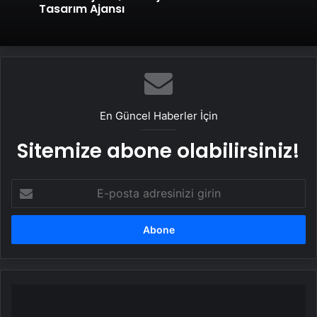
Tasarım Ajansı
En Güncel Haberler İçin
Sitemize abone olabilirsiniz!
E-
posta
adresinizi
girin
Eskişehir'de
Okul