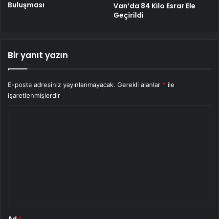
Buluşması
Van’da 84 Kilo Esrar Ele
Geçirildi
Bir yanıt yazın
E-posta adresiniz yayınlanmayacak.
Gerekli alanlar
*
ile
işaretlenmişlerdir
Y
o
r
u
m
*
Ad
*