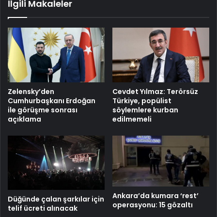
İlgili Makaleler
Zelensky’den
Cevdet Yılmaz: Terörsüz
Cumhurbaşkanı Erdoğan
Türkiye, popülist
ile görüşme sonrası
söylemlere kurban
açıklama
edilmemeli
Ankara’da kumara ‘rest’
Düğünde çalan şarkılar için
operasyonu: 15 gözaltı
telif ücreti alınacak