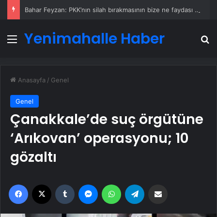
Bahar Feyzan: PKK’nın silah bırakmasının bize ne faydası var
Yenimahalle Haber
Menü
A
Anasayfa
/
Genel
Genel
Çanakkale’de suç örgütüne
‘Arıkovan’ operasyonu; 10
gözaltı
Facebook
X
Tumblr
Messenger
WhatsApp
Telegram
Email'den paylaş