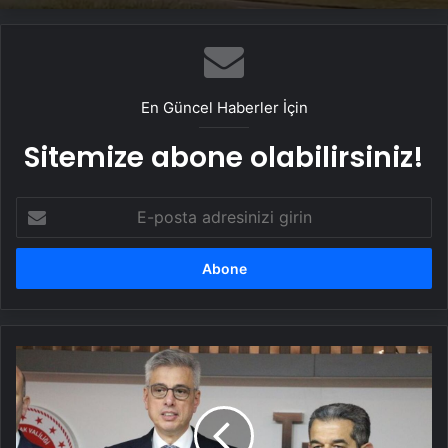
En Güncel Haberler İçin
Sitemize abone olabilirsiniz!
E-
posta
adresinizi
girin
Bakan
Memişoğlu:
Şırnak
doğurganlık
konusunda