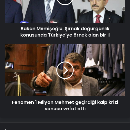
Türkiye'ye
örnek
olan
bir
Bakan Memişoğlu: Şırnak doğurganlık
il
konusunda Türkiye'ye örnek olan bir il
Fenomen
1
Milyon
Mehmet
geçirdiği
kalp
krizi
sonucu
vefat
Fenomen 1 Milyon Mehmet geçirdiği kalp krizi
etti
sonucu vefat etti