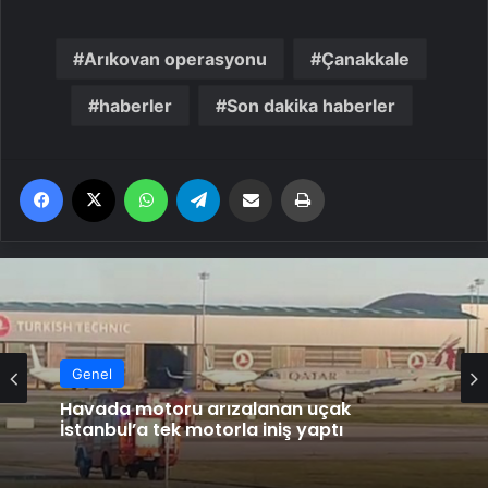
Arıkovan operasyonu
Çanakkale
haberler
Son dakika haberler
Facebook
X
WhatsApp
Telegram
Email'den paylaş
Yaz
Genel
Havada motoru arızalanan uçak
İstanbul’a tek motorla iniş yaptı