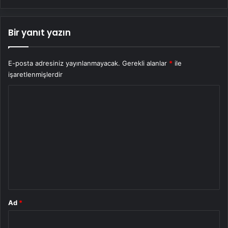
Bir yanıt yazın
E-posta adresiniz yayınlanmayacak.
Gerekli alanlar
*
ile
işaretlenmişlerdir
Y
o
r
u
m
*
Ad
*