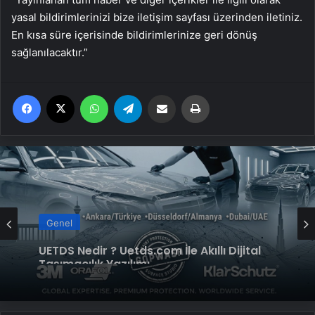
yasal bildirimlerinizi bize iletişim sayfası üzerinden iletiniz.
En kısa süre içerisinde bildirimlerinize geri dönüş
sağlanılacaktır.”
Facebook
X
WhatsApp
Telegram
Email'den paylaş
Yaz
Genel
Yeni Dünya Düzensizliği Çağında Türk Dış
Genel
Politikası ve Hakan Fidan Faktörü