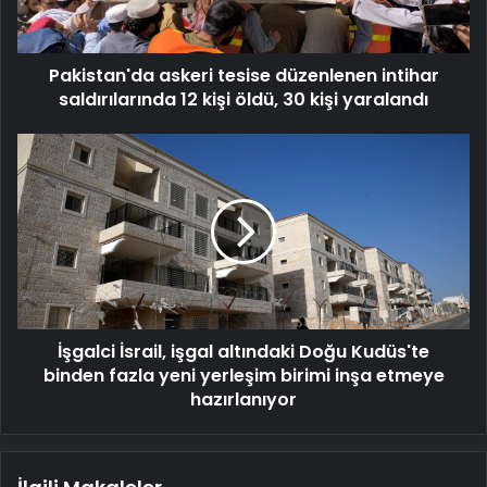
12
kişi
öldü,
Pakistan'da askeri tesise düzenlenen intihar
30
kişi
saldırılarında 12 kişi öldü, 30 kişi yaralandı
yaralandı
İşgalci
İsrail,
işgal
altındaki
Doğu
Kudüs'te
binden
fazla
yeni
İşgalci İsrail, işgal altındaki Doğu Kudüs'te
yerleşim
birimi
binden fazla yeni yerleşim birimi inşa etmeye
inşa
hazırlanıyor
etmeye
hazırlanıyor