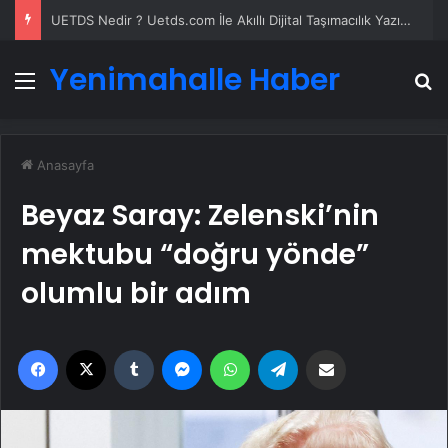
UETDS Nedir ? Uetds.com İle Akıllı Dijital Taşımacılık Yazılımı
Yenimahalle Haber
Menü
A
Anasayfa
Beyaz Saray: Zelenski’nin
mektubu “doğru yönde”
olumlu bir adım
Facebook
X
Tumblr
Messenger
WhatsApp
Telegram
Email'den paylaş