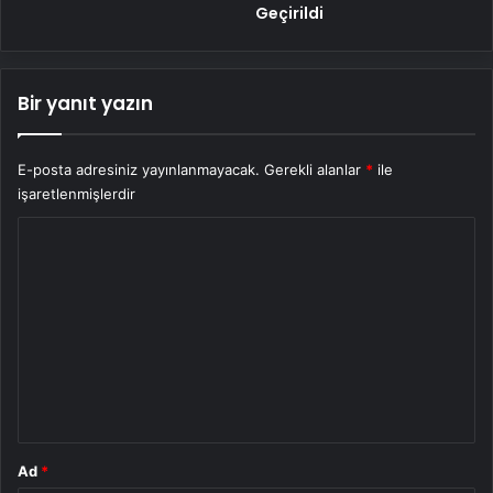
Geçirildi
Bir yanıt yazın
E-posta adresiniz yayınlanmayacak.
Gerekli alanlar
*
ile
işaretlenmişlerdir
Y
o
r
u
m
*
Ad
*