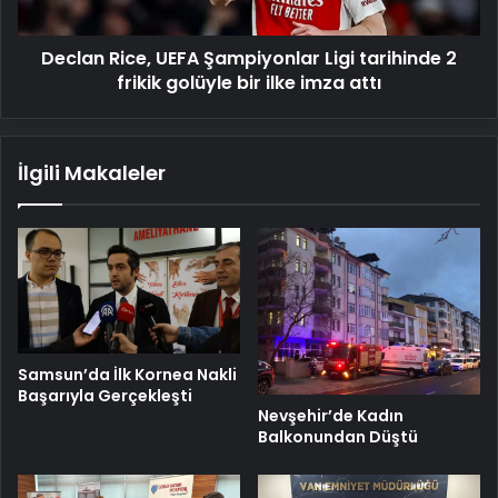
frikik
golüyle
Declan Rice, UEFA Şampiyonlar Ligi tarihinde 2
bir
ilke
frikik golüyle bir ilke imza attı
imza
attı
İlgili Makaleler
Samsun’da İlk Kornea Nakli
Başarıyla Gerçekleşti
Nevşehir’de Kadın
Balkonundan Düştü