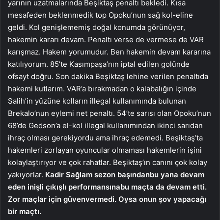
yarının uzatmalarında Beşiktaş penaltı bekledi. Kısa
mesafeden beklenmedik top Opoku’nun sağ kol-eline
geldi. Kol genişlememiş doğal konumda görünüyor,
hakemin kararı devam. Penaltı verse de vermese de VAR
karışmaz. Hakem yorumudur. Ben hakemin devam kararına
katılıyorum. 85’te Kasımpaşa’nın iptal edilen golünde
ofsayt doğru. Son dakika Beşiktaş lehine verilen penaltıda
hakemi kutlarım. VAR’a bırakmadan o kalabalığın içinde
Salih’in yüzüne kolların illegal kullanımında bulunan
Brekalo’nun eylemi net penaltı. 54’te sarısı olan Opoku’nun
68’de Gedson’a el-kol illegal kullanımından ikinci sarıdan
ihraç olması gerekiyordu ama ihraç edemedi. Beşiktaş’ta
hakemleri zorlayan oyuncular olmaması hakemlerin işini
kolaylaştırıyor ve çok rahatlar. Beşiktaş’ın canını çok kolay
yakıyorlar.
Kadir Sağlam sezon başından
bu yana devam
eden inişli çıkışlı performansına
bu maçta da devam etti.
Zor maçlar için güven
vermedi. Oysa onun şov yapacağı
bir maçtı.