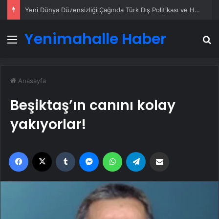
Yeni Dünya Düzensizliği Çağında Türk Dış Politikası ve Hakan Fidan Faktörü
Yenimahalle Haber
Menü
A
Anasayfa
Beşiktaş’ın canını kolay
yakıyorlar!
Facebook
X
Tumblr
Messenger
WhatsApp
Telegram
Email'den paylaş