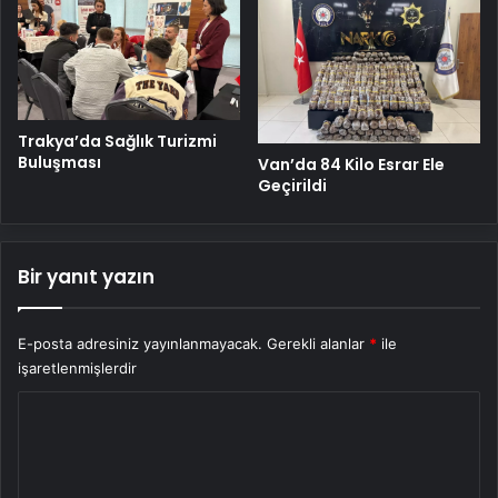
Trakya’da Sağlık Turizmi
Buluşması
Van’da 84 Kilo Esrar Ele
Geçirildi
Bir yanıt yazın
E-posta adresiniz yayınlanmayacak.
Gerekli alanlar
*
ile
işaretlenmişlerdir
Y
o
r