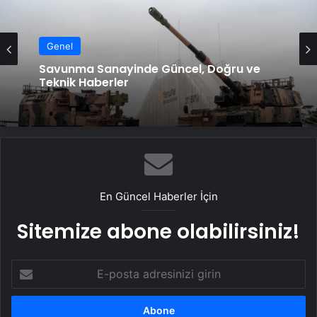
Genel
Savunma Sanayinde Güncel, Doğru ve
Teknik Haberler
En Güncel Haberler İçin
Sitemize abone olabilirsiniz!
E-
posta
adresinizi
girin