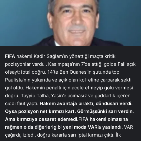
FIFA
hakemi Kadir Sağlam’ın yönettiği maçta kritik
pozisyonlar vardı… Kasımpaşa’nın 7’de attığı golde Fall açık
ofsayt; iptal doğru. 14’te Ben Ouanes’in şutunda top
Paulista’nın yukarıda ve açık olan kol-eline çarparak sekti
gol oldu. Hakemin penaltı için acele etmeyip golü vermesi
doğru. Tayyip Talha, Yasin’e acımasız ve gaddarlık içeren
ciddi faul yaptı.
Hakem avantaja bıraktı, döndü
sarı verdi.
Oysa pozisyon net kırmızı kart. Görmüşsün
ki sarı verdin.
Ama kırmızıya cesaret edemedi.
FIFA hakemi olmasına
rağmen o da diğerleri
gibi yeni moda VAR’a yaslandı.
VAR
çağırdı, izledi, doğru kararla sarı iptal kırmızı çıktı. İlk