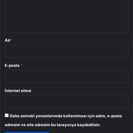
u
m
*
Ad
*
E-posta
*
İnternet sitesi
Daha sonraki yorumlarımda kullanılması için adım, e-posta
adresim ve site adresim bu tarayıcıya kaydedilsin.