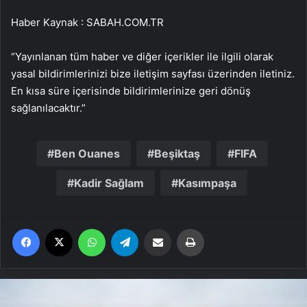
Haber Kaynak : SABAH.COM.TR
“Yayınlanan tüm haber ve diğer içerikler ile ilgili olarak
yasal bildirimlerinizi bize iletişim sayfası üzerinden iletiniz.
En kısa süre içerisinde bildirimlerinize geri dönüş
sağlanılacaktır.”
Ben Ouanes
Beşiktaş
FIFA
Kadir Sağlam
Kasımpaşa
Facebook
X
WhatsApp
Telegram
Email'den paylaş
Yaz