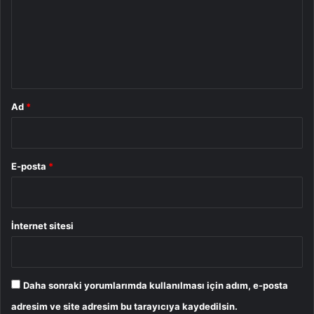
u
m
*
Ad
*
E-posta
*
İnternet sitesi
Daha sonraki yorumlarımda kullanılması için adım, e-posta
adresim ve site adresim bu tarayıcıya kaydedilsin.