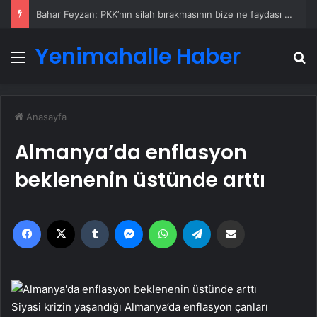
Bahar Feyzan: PKK’nın silah bırakmasının bize ne faydası var
Yenimahalle Haber
Menü
A
Anasayfa
Almanya’da enflasyon
beklenenin üstünde arttı
Facebook
X
Tumblr
Messenger
WhatsApp
Telegram
Email'den paylaş
Siyasi krizin yaşandığı Almanya’da enflasyon çanları