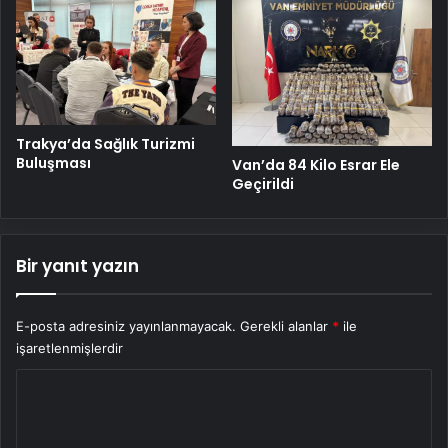
Trakya’da Sağlık Turizmi
Buluşması
Van’da 84 Kilo Esrar Ele
Geçirildi
Bir yanıt yazın
E-posta adresiniz yayınlanmayacak.
Gerekli alanlar
*
ile
işaretlenmişlerdir
Y
o
r