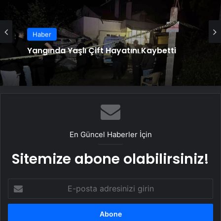
Haber
Yangında Yaşlı Çift Hayatını Kaybetti
En Güncel Haberler İçin
Sitemize abone olabilirsiniz!
E-
posta
adresinizi
girin