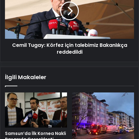
için
talebimiz
Bakanlıkça
reddedildi
Cemil Tugay: Körfez için talebimiz Bakanlıkça
reddedildi
İlgili Makaleler
Samsun’da İlk Kornea Nakli