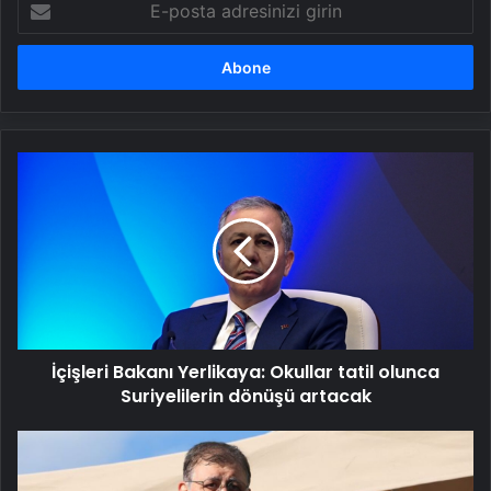
posta
adresinizi
girin
İçişleri
Bakanı
Yerlikaya:
Okullar
tatil
olunca
Suriyelilerin
dönüşü
artacak
İçişleri Bakanı Yerlikaya: Okullar tatil olunca
Suriyelilerin dönüşü artacak
Cemil
Tugay:
Körfez