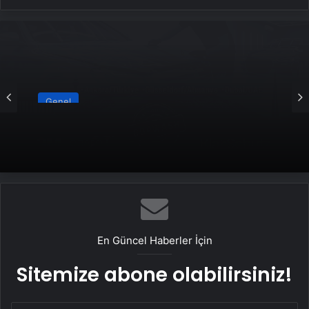
Genel
Yeni Dünya Düzensizliği Çağında Türk Dış
Politikası ve Hakan Fidan Faktörü
En Güncel Haberler İçin
Sitemize abone olabilirsiniz!
E-