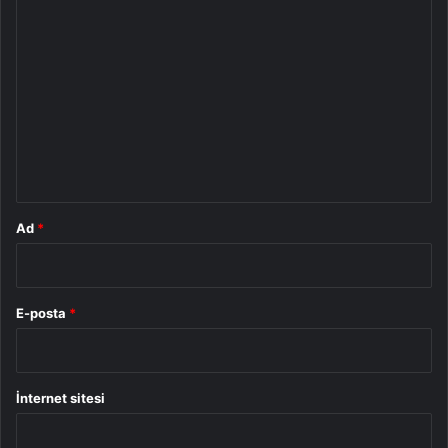
Y
o
r
u
m
*
Ad
*
E-posta
*
İnternet sitesi