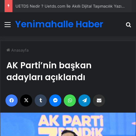
UETDS Nedir ? Uetds.com İle Akıllı Dijital Taşımacılık Yazılımı
Yenimahalle Haber
Menü
A
Anasayfa
AK Parti’nin başkan
adayları açıklandı
Facebook
X
Tumblr
Messenger
WhatsApp
Telegram
Email'den paylaş