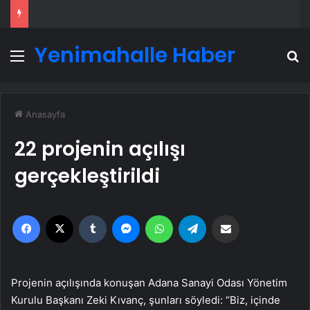
Yenimahalle Haber
Menü
A
Anasayfa
22 projenin açılışı
gerçekleştirildi
Facebook
X
Tumblr
Messenger
WhatsApp
Telegram
Email'den paylaş
Projenin açılışında konuşan Adana Sanayi Odası Yönetim
Kurulu Başkanı Zeki Kıvanç, şunları söyledi: “Biz, içinde