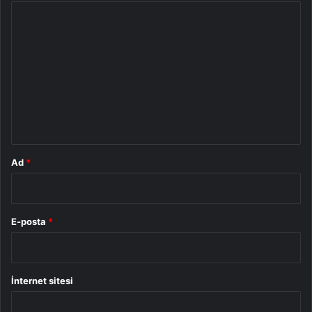
Y
o
r
u
m
*
Ad
*
E-posta
*
İnternet sitesi