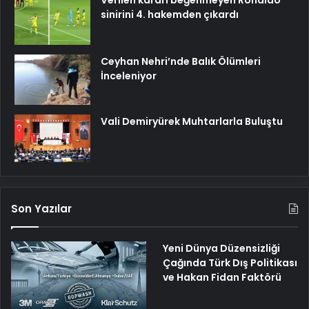
Verilen kararı beğenmeyen Ronaldo
sinirini 4. hakemden çıkardı
Ceyhan Nehri’nde Balık Ölümleri
İnceleniyor
Vali Demiryürek Muhtarlarla Buluştu
Son Yazılar
Yeni Dünya Düzensizliği
Çağında Türk Dış Politikası
ve Hakan Fidan Faktörü