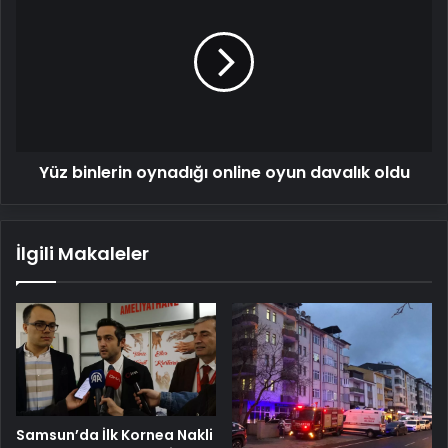
binlerin
oynadığı
online
oyun
davalık
oldu
Yüz binlerin oynadığı online oyun davalık oldu
İlgili Makaleler
Samsun’da İlk Kornea Nakli