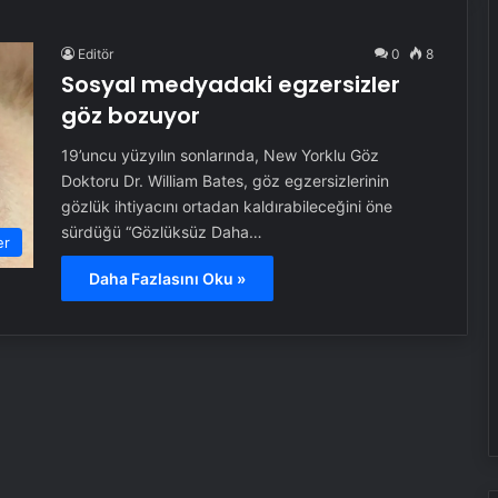
Editör
0
8
Sosyal medyadaki egzersizler
göz bozuyor
19’uncu yüzyılın sonlarında, New Yorklu Göz
Doktoru Dr. William Bates, göz egzersizlerinin
gözlük ihtiyacını ortadan kaldırabileceğini öne
sürdüğü “Gözlüksüz Daha…
er
Daha Fazlasını Oku »