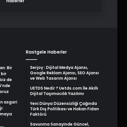
Haberler
Rastgele Haberler
Serjoy : Dijital Medya Ajansı,
an: Bir
Google Reklam Ajansı, SEO Ajansı
 bir
ve Web Tasarım Ajansı
biz de
i’nde
UETDS Nedir ? Uetds.com İle Akıllı
yoruz
Dijital Taşımacılık Yazılımı
n asgari
Yeni Dünya Düzensizliği Çağında
ı:
Türk Dış Politikası ve Hakan Fidan
lmayız
Faktörü
Savunma Sanayinde Güncel,