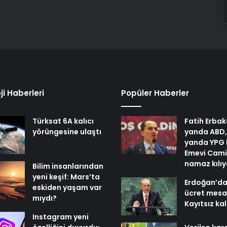
ji Haberleri
Popüler Haberler
Türksat 6A kalıcı
Fatih Erbak
yörüngesine ulaştı
yanda ABD,
yanda YPG 
Emevi Cami
namaz kılı
Bilim insanlarından
yeni keşif: Mars’ta
Erdoğan’da
eskiden yaşam var
ücret mesaj
mıydı?
Kayıtsız ka
Instagram yeni