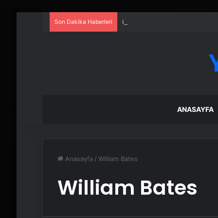
Son Dakika Haberleri
UETDS Nedir ? Uetds.com İle Akıll
ANASAYFA
Anasayfa
/
William Bates
William Bates