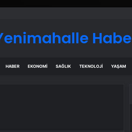
ı Dijital Taşımacılık Yazılımı
Yenimahalle Habe
HABER
EKONOMI
SAĞLIK
TEKNOLOJI
YAŞAM