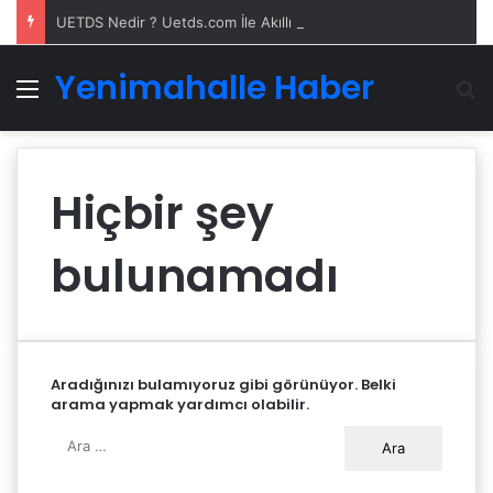
UETDS Nedir ? Uetds.com İle Akıllı Dijital Taşımacılık Yazılımı
Yenimahalle Haber
Menü
A
Hiçbir şey
bulunamadı
Aradığınızı bulamıyoruz gibi görünüyor. Belki
arama yapmak yardımcı olabilir.
Arama: