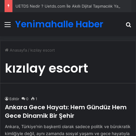
UETDS Nedir ? Uetds.com İle Akıllı Dijital Taşımacılık Yazılımı
Yenimahalle Haber
Menü
A
Anasayfa
/
kızılay escort
kızılay escort
Editör
0
1
Ankara Gece Hayatı: Hem Gündüz Hem
Gece Dinamik Bir Şehir
Ankara, Türkiye'nin başkenti olarak sadece politik ve bürokratik
kimliğiyle değil, aynı zamanda sosyal yaşamı ve gece hayatıyla