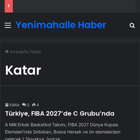
Yenimahalle Haber
Menü
A
Anasayfa
/
Katar
Katar
Editör
0
4
Türkiye, FIBA 2027’de C Grubu’nda
A Milli Erkek Basketbol Takımı, FIBA 2027 Dünya Kupası
Elemeleri’nde Sırbistan, Bosna Hersek ve ön elemelerden
gelecek ( Slovakya, İsviçre…