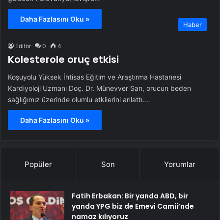
Daha Fazlasını Oku »
Haber
Editör
0
4
Kolesterole oruç etkisi
Koşuyolu Yüksek İhtisas Eğitim ve Araştırma Hastanesi
Kardiyoloji Uzmanı Doç. Dr. Münevver Sarı, orucun beden
sağlığımız üzerinde olumlu etkilerini anlattı.…
Daha Fazlasını Oku »
Popüler
Son
Yorumlar
Fatih Erbakan: Bir yanda ABD, bir
yanda YPG biz de Emevi Camii’nde
namaz kılıyoruz