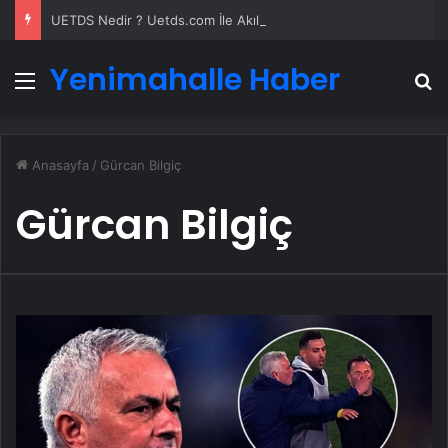
UETDS Nedir ? Uetds.com İle Akıllı Dijital Taşımacılık Yazılımı
Yenimahalle Haber
Menü
A
Anasayfa
/
Gürcan Bilgiç
Gürcan Bilgiç